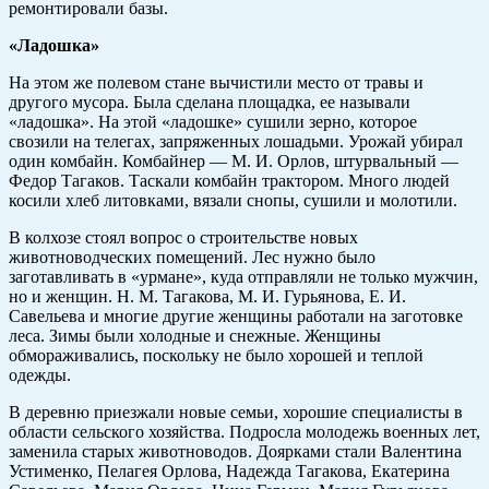
ремонтировали базы.
«Ладошка»
На этом же полевом стане вычистили место от травы и
другого мусора. Была сделана площадка, ее называли
«ладошка». На этой «ладошке» сушили зерно, которое
свозили на телегах, запряженных лошадьми. Урожай убирал
один комбайн. Комбайнер — М. И. Орлов, штурвальный —
Федор Тагаков. Таскали комбайн трактором. Много людей
косили хлеб литовками, вязали снопы, сушили и молотили.
В колхозе стоял вопрос о строительстве новых
животноводческих помещений. Лес нужно было
заготавливать в «урмане», куда отправляли не только мужчин,
но и женщин. Н. М. Тагакова, М. И. Гурьянова, Е. И.
Савельева и многие другие женщины работали на заготовке
леса. Зимы были холодные и снежные. Женщины
обмораживались, поскольку не было хорошей и теплой
одежды.
В деревню приезжали новые семьи, хорошие специалисты в
области сельского хозяйства. Подросла молодежь военных лет,
заменила старых животноводов. Доярками стали Валентина
Устименко, Пелагея Орлова, Надежда Тагакова, Екатерина