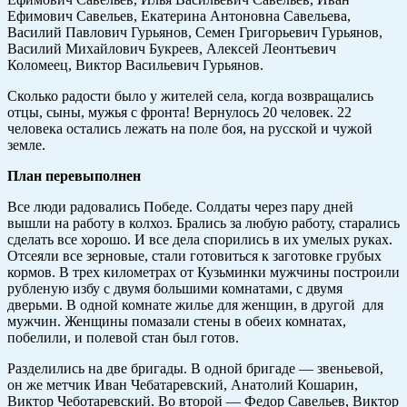
Ефимович Савельев, Екатерина Антоновна Савельева,
Василий Павлович Гурьянов, Семен Григорьевич Гурьянов,
Василий Михайлович Букреев, Алексей Леонтьевич
Коломеец, Виктор Васильевич Гурьянов.
Сколько радости было у жителей села, когда возвращались
отцы, сыны, мужья с фронта! Вернулось 20 человек. 22
человека остались лежать на поле боя, на русской и чужой
земле.
План перевыполнен
Все люди радовались Победе. Солдаты через пару дней
вышли на работу в колхоз. Брались за любую работу, старались
сделать все хорошо. И все дела спорились в их умелых руках.
Отсеяли все зерновые, стали готовиться к заготовке грубых
кормов. В трех километрах от Кузьминки мужчины построили
рубленую избу с двумя большими комнатами, с двумя
дверьми. В одной комнате жилье для женщин, в другой для
мужчин. Женщины помазали стены в обеих комнатах,
побелили, и полевой стан был готов.
Разделились на две бригады. В одной бригаде — звеньевой,
он же метчик Иван Чебатаревский, Анатолий Кошарин,
Виктор Чеботаревский. Во второй — Федор Савельев, Виктор