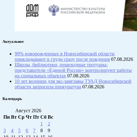
Актуальное
99% новорожденных в Новосибирской области
прикладывают к груди сразу после рождения
07.08.2026
Школы, библиотеки, пешеходные тротуары:
представители «Единой России» контролируют работы
на социальных объектах
07.08.2026
10 лет колонии для экс-замглавы ТУАД Новосибирской
области запросила прокуратура
07.08.2026
Календарь
Август 2026
Пн
Вт
Ср
Чт
Пт
Сб
Вс
1
2
3
4
5
6
7
8
9