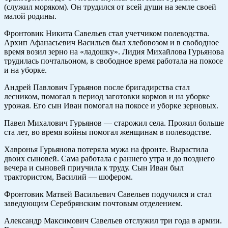
(служил моряком). Он трудился от всей души на земле своей
малой родины.
Фронтовик Никита Савельев стал учетчиком полеводства.
Архип Афанасьевич Васильев был хлебовозом и в свободное
время возил зерно на «ладошку». Лидия Михайлова Гурьянова
трудилась почтальоном, в свободное время работала на покосе
и на уборке.
Андрей Павлович Гурьянов после бригадирства стал
лесником, помогал в период заготовки кормов и на уборке
урожая. Его сын Иван помогал на покосе и уборке зерновых.
Павел Михалович Гурьянов — старожил села. Прожил больше
ста лет, во время войны помогал женщинам в полеводстве.
Хавронья Гурьянова потеряла мужа на фронте. Вырастила
двоих сыновей. Сама работала с раннего утра и до позднего
вечера и сыновей приучила к труду. Сын Иван был
трактористом, Василий — шофером.
Фронтовик Матвей Васильевич Савельев подучился и стал
заведующим Серебрянским почтовым отделением.
Александр Максимович Савельев отслужил три года в армии.