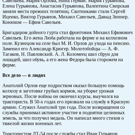
Савельева, Мария Орлова, Нина Герман. Мария Гурьянова,
Елена Гурьянова, Анастасия Гурьянова, Валентина Свирская
заняли места прежних телятниц. Скотниками стали Сергей
Иценко, Виктор Гурьянов, Михаил Савельев, Давыд Зиннер.
Конюхом — Ефим Савельев.
Бригадиром дойного гурта стал фронтовик Михаил Ефимович
Савельев. Его жена Люба работала на ферме и на колхозном
поле. Кузнецом на селе был М. И. Орлов до ухода на пенсию.
Заменил его Александр Крюгер. Молотобойцы — А. Ф.
Тагаков, Н. Павловский. А. Л. Коломеец шил сбруи для
лошадей, шил обувь, а его жена Федора была сторожем на
ферме.
Все дело — в людях
Анатолий Орлов еще подростком оказал большую помощь
колхозу в заготовке грубых кормов, на уборке урожая
зерновых. После войны он окончил курсы, выучился на
тракториста. В 50-х годах его призвали на службу в Красную
армию. Служил Анатолий три года. После возвращения со
службы принимал активное участие в поднятии целинных
земель, за что получил медаль. Он написал много стихов о
тяжелой жизни военных лет.
Трактористом ДТ-54 после службы стал Иван Гурьянов