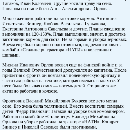
Тагаков, Иван Коломеец. Другие косили траву на сено.
Поваром на стане была Анна Александровна Орлова.
Много женщин работали на заготовке кормов: Антонина
Игнатьевна Зиннер, Любовь Васильевна Гурьянова,
Екатерина Антоновна Савельева и другие. Планы ежедневно
выполняли на 120-150%. План выполнили, значит, в достатке
заготовили кормов для скота. Не за горами и уборка зерновых.
Время еще было хорошо подготовиться, подремонтировать
комбайн «Сталинец», трактора «НАТИ» и колесники с
шипами.
Михаил Иванович Орлов воевал еще на финской войне и за
годы Великой Отечественной дослужился до капитана. После
прибытия с фронта он возглавил полеводческую бригаду и
часто сам работал на технике, которая имелась в колхозе. У
него была большая семья — восемь детей. Старшие тоже
активно работали в колхозе.
Фронтовик Василий Михайлович Букреев все лето метал
сено. Его жена была телятницей. Вместе воспитали семерых
детей. Федор Иванович Тагаков на уборке был комбайнером.
Работал на комбайне «Сталинец». Надежда Михайловна
Орлова на уборке работала на тракторе «НАТИ». Кондрат
Зиннер и Николай Савельев были плотниками,