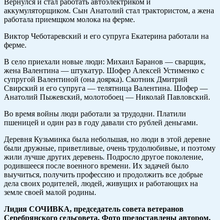
Вернулся и стал работать автоэлектриком и
аккумуляторщиком. Сын Анатолий стал трактористом, а жена
работала приемщком молока на ферме.
Виктор Чеботаревский и его супруга Екатерина работали на
ферме.
В село приехали новые люди: Михаил Баранов — сварщик,
жена Валентина — штукатур. Шофер Алексей Устименко с
супругой Валентиной (она доярка). Скотник Дмитрий
Свирский и его супруга — телятница Валентина. Шофер —
Анатолий Пыжевский, молотобоец — Николай Павловский.
Во время войны люди работали за трудодни. Платили
пшеницей и один раз в году давали сто рублей деньгами.
Деревня Кузьминка была небольшая, но люди в этой деревне
были дружные, приветливые, очень трудолюбивые, и поэтому
жили лучше других деревень. Подросло другое поколение,
родившееся после военного времени. Их задачей было
выучиться, получить профессию и продолжить все добрые
дела своих родителей, людей, живущих и работающих на
земле своей малой родины.
Лидия СОЧИВКА, председатель совета ветеранов
Серебрянского сельсовета. Фото предоставлены автором.