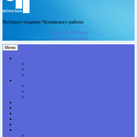
Интернет-издание Чулымского района
https://world-weather.ru
Погодные информеры
Меню
Актуальное
Здоровье
Право
Благоустройство
Общество
Образование
Культура
Спорт
Экономика
Власть
Персона
Сельская жизнь
Происшествия
Специальный проект
Конкурсы. Акции