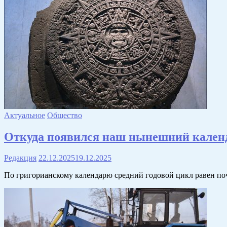
Актуальное
Общество
Откуда появился наш нынешний кален
Редакция
22.12.2025
19.12.2025
По григорианскому календарю средний годовой цикл равен поч