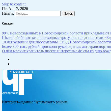
Skip to content
Пт, Авг 7, 2026
Найти:
Свежее:
99% новорожденных в Новосибирской области прикладывают к
Школы, библиотеки, пешеходные тротуары: представители «Ед
10 лет колонии для экс-замглавы ТУАД Новосибирской области
Более 800 тыс. рублей присвоил руководитель автотранспортн
О чём молчит хранитель писем: интересные факты ко дню рож
Интернет-издание Чулымского района