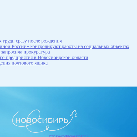
 груди сразу после рождения
иной России» контролируют работы на социальных объектах
 запросила прокуратура
ого предприятия в Новосибирской области
дения почтового ящика
https://world-weather.ru