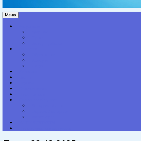
Меню
Актуальное
Здоровье
Право
Благоустройство
Общество
Образование
Культура
Спорт
Экономика
Власть
Персона
Сельская жизнь
Происшествия
Специальный проект
Конкурсы. Акции
Опросы. Викторины
Фотогалерея
НАШИ КОНТАКТЫ
Противодействие коррупции