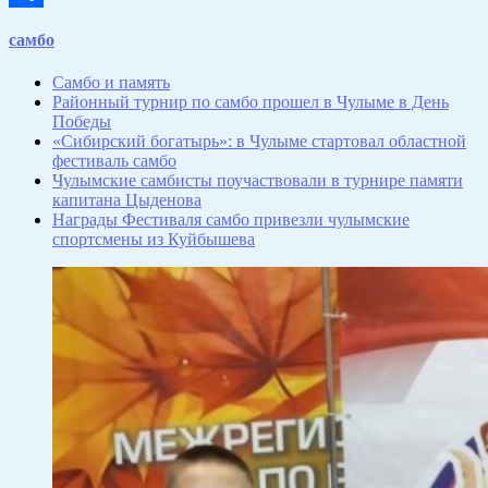
Отправить
самбо
Самбо и память
Районный турнир по самбо прошел в Чулыме в День
Победы
«Сибирский богатырь»: в Чулыме стартовал областной
фестиваль самбо
Чулымские самбисты поучаствовали в турнире памяти
капитана Цыденова
Награды Фестиваля самбо привезли чулымские
спортсмены из Куйбышева