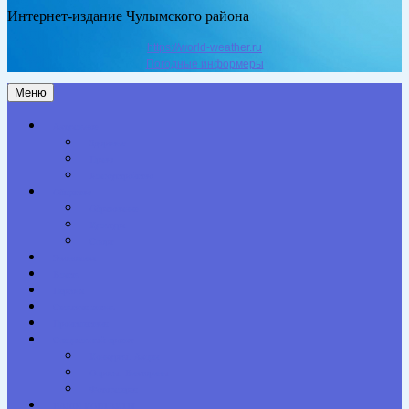
Интернет-издание Чулымского района
https://world-weather.ru
Погодные информеры
Меню
Актуальное
Здоровье
Право
Благоустройство
Общество
Образование
Культура
Спорт
Экономика
Власть
Персона
Сельская жизнь
Происшествия
Специальный проект
Конкурсы. Акции
Опросы. Викторины
Фотогалерея
НАШИ КОНТАКТЫ