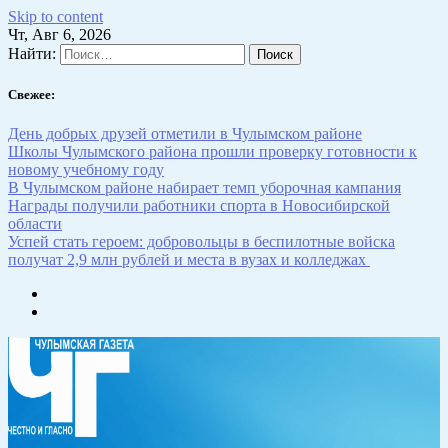
Skip to content
Чт, Авг 6, 2026
Найти:
Свежее:
День добрых друзей отметили в Чулымском районе
Школы Чулымского района прошли проверку готовности к
новому учебному году
В Чулымском районе набирает темп уборочная кампания
Награды получили работники спорта в Новосибирской
области
Успей стать героем: добровольцы в беспилотные войска
получат 2,9 млн рублей и места в вузах и колледжах