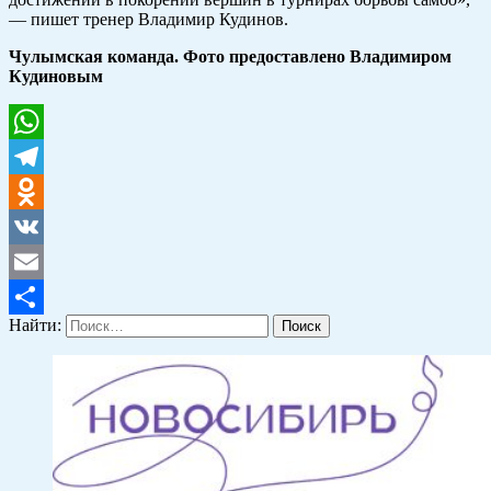
— пишет тренер Владимир Кудинов.
Чулымская команда.
Фото предоставлено Владимиром
Кудиновым
WhatsApp
Telegram
Odnoklassniki
VK
Email
Найти:
Отправить