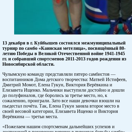
13 декабря в г. Куйбышев состоялся межмуниципальный
турнир по самбо «Каинская метелица», посвящённый 80-
летию Победы в Великой Отечественной войне 1941-1945
гг. и собравший спортсменов 2011-2013 годов рождения из
Новосибирской области.
Чулымскую команду представляли пятеро самбистов —
воспитанников Дома детского творчества: Матвей Истифеев,
Дмитрий Момот, Елена Гукун, Виктория Верёвкина и
Елизавета Ищенко. Мальчики выступили достойно и дошли
до полуфиналов, где боролись за третье место, но, к
сожалению, проиграли. Зато все наши девочки взошли на
пьедестал почёта. Так, Елена Гукун заняла второе место в
своей весовой категории, Елизавета Ищенко и Виктория
Верёвкина — третьи места.
«Пожелаем нашим спортсменам дальнейших успехов и
достижений в покорении вершин в турнирах борьбы самбо»,