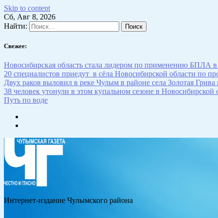
Skip to content
Сб, Авг 8, 2026
Найти:
Свежее:
Новосибирская область стала лидером по применению БПЛА в
20 специалистов приедут в сёла Новосибирской области по п
Двух раков выловил в реке Чулым в районе села Золотая Грива
38 человек утонули в этом купальном сезоне в Новосибирской 
Путь по воде
Интернет-издание Чулымского района