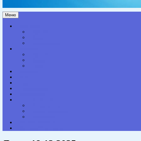
Меню
Актуальное
Здоровье
Право
Благоустройство
Общество
Образование
Культура
Спорт
Экономика
Власть
Персона
Сельская жизнь
Происшествия
Специальный проект
Конкурсы. Акции
Опросы. Викторины
Фотогалерея
НАШИ КОНТАКТЫ
Противодействие коррупции