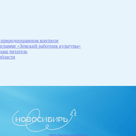
 природоохранном контроле
рограмме «Земский работник культуры»
 наш читатель
области
https://world-weather.ru