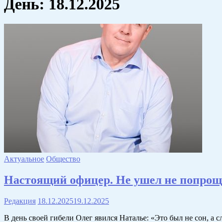
День:
18.12.2025
Актуальное
Общество
Настоящий офицер. Не ушел не попро
Редакция
18.12.2025
19.12.2025
В день своей гибели Олег явился Наталье: «Это был не сон, а