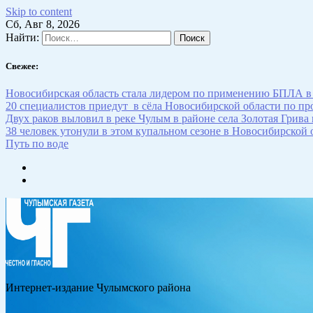
Skip to content
Сб, Авг 8, 2026
Найти:
Свежее:
Новосибирская область стала лидером по применению БПЛА в
20 специалистов приедут в сёла Новосибирской области по п
Двух раков выловил в реке Чулым в районе села Золотая Грива
38 человек утонули в этом купальном сезоне в Новосибирской 
Путь по воде
Интернет-издание Чулымского района