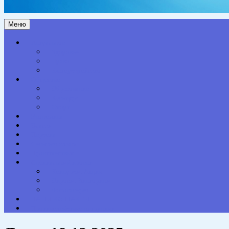
Меню
Актуальное
Здоровье
Право
Благоустройство
Общество
Образование
Культура
Спорт
Экономика
Власть
Персона
Сельская жизнь
Происшествия
Специальный проект
Конкурсы. Акции
Опросы. Викторины
Фотогалерея
НАШИ КОНТАКТЫ
Противодействие коррупции