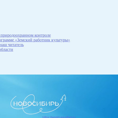
 природоохранном контроле
рограмме «Земский работник культуры»
 наш читатель
области
https://world-weather.ru