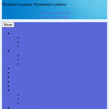
Интернет-издание Чулымского района
https://world-weather.ru
Погодные информеры
Меню
Актуальное
Здоровье
Право
Благоустройство
Общество
Образование
Культура
Спорт
Экономика
Власть
Персона
Сельская жизнь
Происшествия
Специальный проект
Конкурсы. Акции
Опросы. Викторины
Фотогалерея
НАШИ КОНТАКТЫ