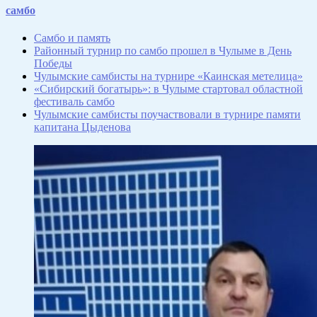
Отправить
самбо
Самбо и память
Районный турнир по самбо прошел в Чулыме в День
Победы
Чулымские самбисты на турнире «Каинская метелица»
«Сибирский богатырь»: в Чулыме стартовал областной
фестиваль самбо
Чулымские самбисты поучаствовали в турнире памяти
капитана Цыденова