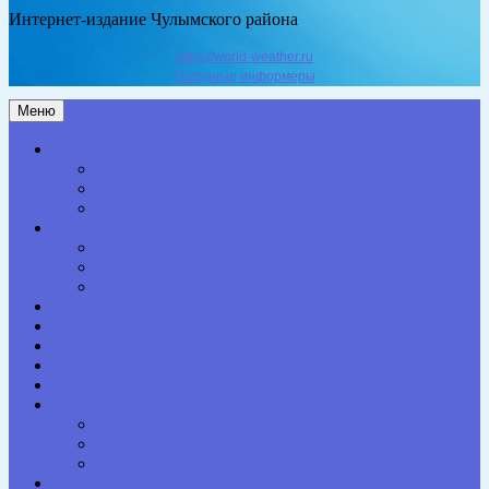
Интернет-издание Чулымского района
https://world-weather.ru
Погодные информеры
Меню
Актуальное
Здоровье
Право
Благоустройство
Общество
Образование
Культура
Спорт
Экономика
Власть
Персона
Сельская жизнь
Происшествия
Специальный проект
Конкурсы. Акции
Опросы. Викторины
Фотогалерея
НАШИ КОНТАКТЫ