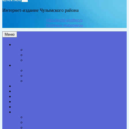
Интернет-издание Чулымского района
https://world-weather.ru
Погодные информеры
Меню
Актуальное
Здоровье
Право
Благоустройство
Общество
Образование
Культура
Спорт
Экономика
Власть
Персона
Сельская жизнь
Происшествия
Специальный проект
Конкурсы. Акции
Опросы. Викторины
Фотогалерея