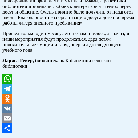
видеороликами, фильмами и мультфильмами, а работники
библиотеки прививали любовь к литературе и чтению через
досуг и общение. Очень приятно было получить от педагогов
школы Благодарности «за организацию досуга детей во время
работы лагеря дневного пребывания»
Прошел только один месяц, лето не закончилось, а значит, и
наши мероприятия будут продолжаться, даря детям
положительные эмоции и заряд энергии до следующего
учебного года.
Лариса Гейер,
библиотекарь Кабинетной сельской
библиотеки
WhatsApp
Telegram
Odnoklassniki
VK
Email
Отправить