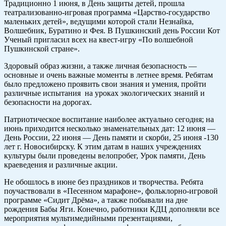
Традиционно 1 июня, в День защиты детей, прошла
театрализованно-игровая программа «Царство-государство
маленьких детей», ведущими которой стали Незнайка,
Волшебник, Буратино и Фея. В Пушкинский день России Кот
Ученый пригласил всех на квест-игру «По волшебной
Пушкинской стране».
Здоровый образ жизни, а также личная безопасность —
основные и очень важные моменты в летнее время. Ребятам
было предложено проявить свои знания и умения, пройти
различные испытания на уроках экологических знаний и
безопасности на дорогах.
Патриотическое воспитание наиболее актуально сегодня; на
июнь приходится несколько знаменательных дат: 12 июня —
День России, 22 июня — День памяти и скорби, 25 июня -130
лет г. Новосибирску. К этим датам в наших учреждениях
культуры были проведены велопробег, Урок памяти, День
краеведения и различные акции.
Не обошлось в июне без праздников и творчества. Ребята
поучаствовали в «Песенном марафоне», фольклорно-игровой
программе «Сидит Дрёма», а также побывали на дне
рождения Бабы Яги. Конечно, работники КДЦ дополняли все
мероприятия мультимедийными презентациями,