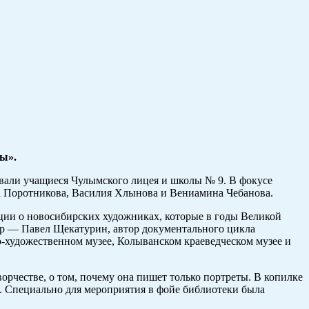
ы».
вали учащиеся Чулымского лицея и школы № 9. В фокусе
ла Поротникова, Василия Хлынова и Вениамина Чебанова.
ции о новосибирских художниках, которые в годы Великой
ер — Павел Щекатурин, автор документального цикла
-художественном музее, Колыванском краеведческом музее и
рчестве, о том, почему она пишет только портреты. В копилке
. Специально для мероприятия в фойе библиотеки была