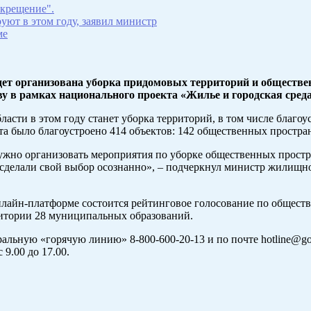
 крещение".
уют в этом году, заявил министр
ме
будет организована уборка придомовых территорий и общест
у в рамках национального проекта «Жилье и городская среда
асти в этом году станет уборка территорий, в том числе благо
екта было благоустроено 414 объектов: 142 общественных простр
жно организовать мероприятия по уборке общественных простр
 сделали свой выбор осознанно», – подчеркнул министр жилищн
онлайн-платформе состоится рейтинговое голосование по общест
ритории 28 муниципальных образований.
альную «горячую линию» 8-800-600-20-13 и по почте hotline@go
 9.00 до 17.00.