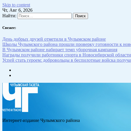
Skip to content
Чт, Авг 6, 2026
Найти:
Свежее:
День добрых друзей отметили в Чулымском районе
Школы Чулымского района прошли проверку готовности к нов
В Чулымском районе набирает темп уборочная кампания
Награды получили работники спорта в Новосибирской области
Успей стать героем: добровольцы в беспилотные войска получат
Интернет-издание Чулымского района