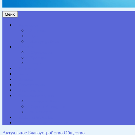
Меню
Актуальное
Здоровье
Право
Благоустройство
Общество
Образование
Культура
Спорт
Экономика
Власть
Персона
Сельская жизнь
Происшествия
Специальный проект
Конкурсы. Акции
Опросы. Викторины
Фотогалерея
НАШИ КОНТАКТЫ
Противодействие коррупции
Актуальное
Благоустройство
Общество