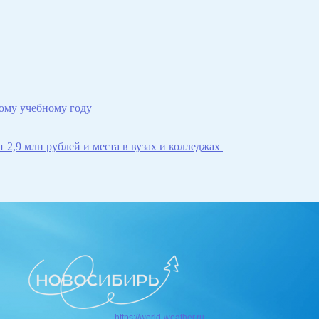
ому учебному году
 2,9 млн рублей и места в вузах и колледжах
https://world-weather.ru