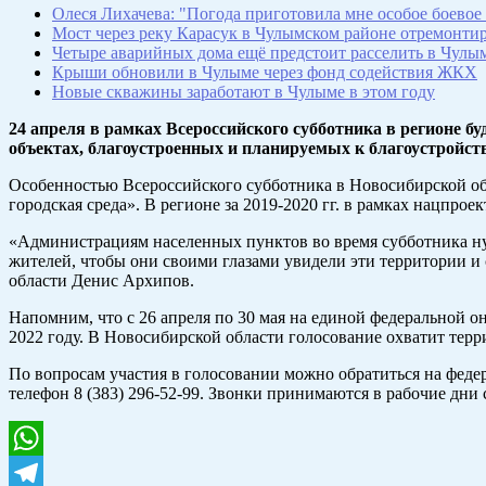
Олеся Лихачева: "Погода приготовила мне особое боевое
Мост через реку Карасук в Чулымском районе отремонтир
Четыре аварийных дома ещё предстоит расселить в Чулы
Крыши обновили в Чулыме через фонд содействия ЖКХ
Новые скважины заработают в Чулыме в этом году
24 апреля в рамках Всероссийского субботника в регионе 
объектах, благоустроенных и планируемых к благоустройств
Особенностью Всероссийского субботника в Новосибирской обл
городская среда». В регионе за 2019-2020 гг. в рамках нацпро
«Администрациям населенных пунктов во время субботника ну
жителей, чтобы они своими глазами увидели эти территории и
области Денис Архипов.
Напомним, что с 26 апреля по 30 мая на единой федеральной 
2022 году. В Новосибирской области голосование охватит тер
По вопросам участия в голосовании можно обратиться на федер
телефон 8 (383) 296-52-99. Звонки принимаются в рабочие дни с
WhatsApp