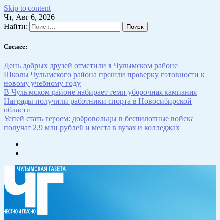
Skip to content
Чт, Авг 6, 2026
Найти:
Свежее:
День добрых друзей отметили в Чулымском районе
Школы Чулымского района прошли проверку готовности к
новому учебному году
В Чулымском районе набирает темп уборочная кампания
Награды получили работники спорта в Новосибирской
области
Успей стать героем: добровольцы в беспилотные войска
получат 2,9 млн рублей и места в вузах и колледжах