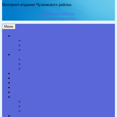
Интернет-издание Чулымского района
https://world-weather.ru
Погодные информеры
Меню
Актуальное
Здоровье
Право
Благоустройство
Общество
Образование
Культура
Спорт
Экономика
Власть
Персона
Сельская жизнь
Происшествия
Специальный проект
Конкурсы. Акции
Опросы. Викторины
Фотогалерея
НАШИ КОНТАКТЫ