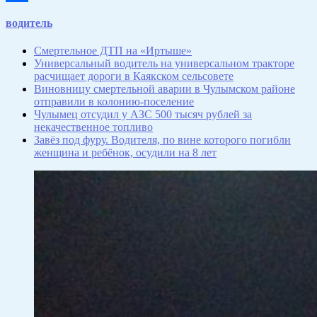
Отправить
водитель
Смертельное ДТП на «Иртыше»
Универсальный водитель на универсальном тракторе
расчищает дороги в Каякском сельсовете
Виновницу смертельной аварии в Чулымском районе
отправили в колонию-поселение
Чулымец отсудил у АЗС 500 тысяч рублей за
некачественное топливо
Завёз под фуру. Водителя, по вине которого погибли
женщина и ребёнок, осудили на 8 лет