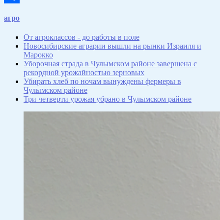
Отправить
агро
От агроклассов - до работы в поле
Новосибирские аграрии вышли на рынки Израиля и
Марокко
Уборочная страда в Чулымском районе завершена с
рекордной урожайностью зерновых
Убирать хлеб по ночам вынуждены фермеры в
Чулымском районе
Три четверти урожая убрано в Чулымском районе