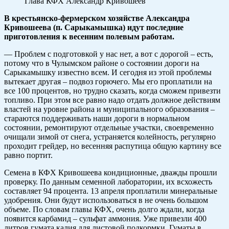
Глава КФХ Александр Кривошеев
В крестьянско-фермерском хозяйстве Александра
Кривошеева (п. Сарыкамышка) идут последние
приготовления к весенним полевым работам.
— Проблем с подготовкой у нас нет, а вот с дорогой – есть,
потому что в Чулымском районе о состоянии дороги на
Сарыкамышку известно всем. И сегодня из этой проблемы
вытекает другая – подвоз горючего. Мы его проплатили на
все 100 процентов, но трудно сказать, когда сможем привезти
топливо. При этом все равно надо отдать должное действиям
властей на уровне района и муниципального образования –
стараются поддерживать наши дороги в нормальном
состоянии, ремонтируют отдельные участки, своевременно
очищали зимой от снега, устраняется колейность, регулярно
проходит грейдер, но весенняя распутица общую картину все
равно портит.
Семена в КФХ Кривошеева кондиционные, дважды прошли
проверку. По данным семенной лаборатории, их всхожесть
составляет 94 процента. 13 апреля проплатили минеральные
удобрения. Они будут использоваться в не очень большом
объеме. По словам главы КФХ, очень долго ждали, когда
появится карбамид – сульфат аммония. Уже привезли 400
литров гумата калия для листовой подкормки. Гуматы в