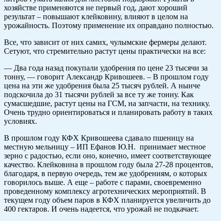
хозяйстве применяются не первый год, дают хороший
результат – повышают клейковину, влияют в целом на
урожайность. Поэтому применение их оправдано полностью.
Все, что зависит от них самих, чулымские фермеры делают.
Сетуют, что стремительно растут цены практически на все:
— Два года назад покупали удобрения по цене 23 тысячи за
тонну, — говорит Александр Кривошеев. – В прошлом году
цена на эти же удобрения была 25 тысяч рублей. А нынче
подскочила до 31 тысячи рублей за все ту же тонну. Как
сумасшедшие, растут цены на ГСМ, на запчасти, на технику.
Очень трудно ориентироваться и планировать работу в таких
условиях.
В прошлом году КФХ Кривошеева сдавало пшеницу на
местную мельницу – ИП Ефанов Ю.Н. принимает местное
зерно с радостью, если оно, конечно, имеет соответствующее
качество. Клейковина в прошлом году была 27-28 процентов,
благодаря, в первую очередь, тем же удобрениям, о которых
говорилось выше. А еще – работе с парами, своевременно
проведенному комплексу агротехнических мероприятий. В
текущем году объем паров в КФХ планируется увеличить до
400 гектаров. И очень надеется, что урожай не подкачает.