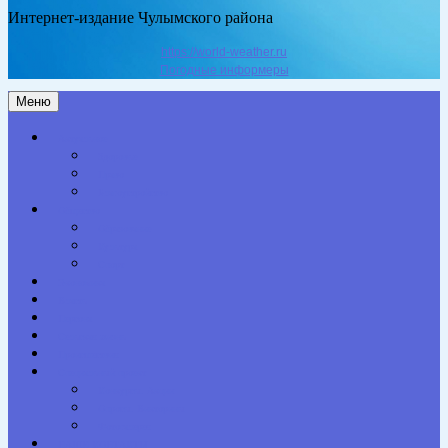
Интернет-издание Чулымского района
https://world-weather.ru
Погодные информеры
Меню
Актуальное
Здоровье
Право
Благоустройство
Общество
Образование
Культура
Спорт
Экономика
Власть
Персона
Сельская жизнь
Происшествия
Специальный проект
Конкурсы. Акции
Опросы. Викторины
Фотогалерея
НАШИ КОНТАКТЫ