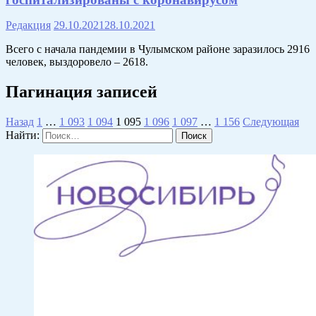
Редакция
29.10.2021
28.10.2021
Всего с начала пандемии в Чулымском районе заразилось 2916
человек, выздоровело – 2618.
Пагинация записей
Назад
1
…
1 093
1 094
1 095
1 096
1 097
…
1 156
Следующая
Найти: