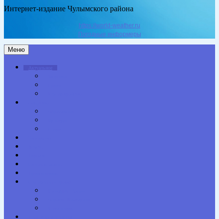
Интернет-издание Чулымского района
https://world-weather.ru
Погодные информеры
Меню
Актуальное
Здоровье
Право
Благоустройство
Общество
Образование
Культура
Спорт
Экономика
Власть
Персона
Сельская жизнь
Происшествия
Специальный проект
Конкурсы. Акции
Опросы. Викторины
Фотогалерея
НАШИ КОНТАКТЫ