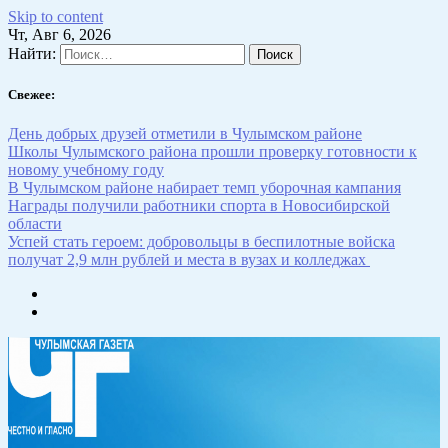
Skip to content
Чт, Авг 6, 2026
Найти:
Свежее:
День добрых друзей отметили в Чулымском районе
Школы Чулымского района прошли проверку готовности к
новому учебному году
В Чулымском районе набирает темп уборочная кампания
Награды получили работники спорта в Новосибирской
области
Успей стать героем: добровольцы в беспилотные войска
получат 2,9 млн рублей и места в вузах и колледжах