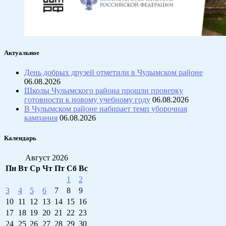
Актуальное
День добрых друзей отметили в Чулымском районе
06.08.2026
Школы Чулымского района прошли проверку
готовности к новому учебному году
06.08.2026
В Чулымском районе набирает темп уборочная
кампания
06.08.2026
Календарь
Август 2026
Пн
Вт
Ср
Чт
Пт
Сб
Вс
1
2
3
4
5
6
7
8
9
10
11
12
13
14
15
16
17
18
19
20
21
22
23
24
25
26
27
28
29
30