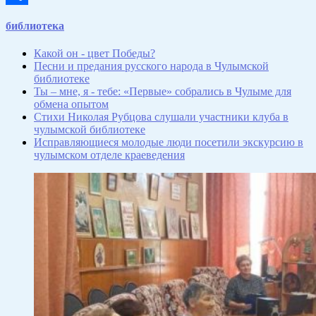
Отправить
библиотека
Какой он - цвет Победы?
Песни и предания русского народа в Чулымской
библиотеке
Ты – мне, я - тебе: «Первые» собрались в Чулыме для
обмена опытом
Стихи Николая Рубцова слушали участники клуба в
чулымской библиотеке
Исправляющиеся молодые люди посетили экскурсию в
чулымском отделе краеведения