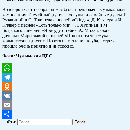
Во второй части собравшимся была предложена музыкальная
композиция «Семейный дуэт». Послушали семейные дуэты Т.
Рузавиной и С. Таюшева с песней «Обида», Д. Клявера и И.
Клявер с песней «Есть только миг», Л. Луппиан и М.
Боярского с песней «Я забуду о тебе», А. Михайлова с
дочерью Мирославой с песней «Под окном черемуха
колышется» и другие. По отзывам членов клуба, встреча
прошла очень приятно и интересно.
Фото: Чулымская ЦБС
WhatsApp
Telegram
Odnoklassniki
VK
Email
Найти:
Отправить