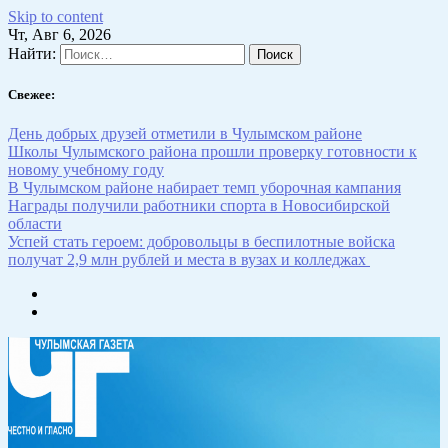
Skip to content
Чт, Авг 6, 2026
Найти:
Свежее:
День добрых друзей отметили в Чулымском районе
Школы Чулымского района прошли проверку готовности к
новому учебному году
В Чулымском районе набирает темп уборочная кампания
Награды получили работники спорта в Новосибирской
области
Успей стать героем: добровольцы в беспилотные войска
получат 2,9 млн рублей и места в вузах и колледжах