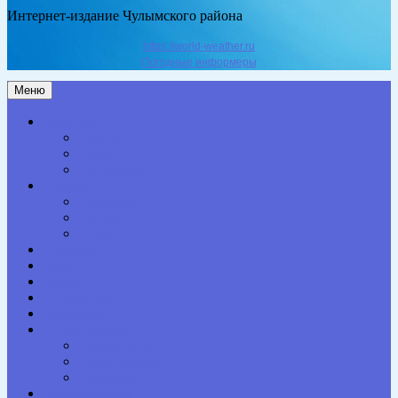
Интернет-издание Чулымского района
https://world-weather.ru
Погодные информеры
Меню
Актуальное
Здоровье
Право
Благоустройство
Общество
Образование
Культура
Спорт
Экономика
Власть
Персона
Сельская жизнь
Происшествия
Специальный проект
Конкурсы. Акции
Опросы. Викторины
Фотогалерея
НАШИ КОНТАКТЫ