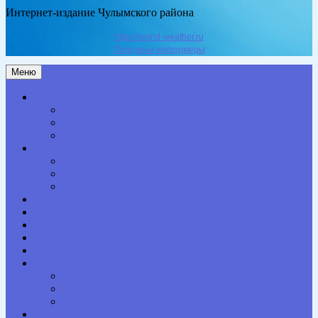
Интернет-издание Чулымского района
https://world-weather.ru
Погодные информеры
Меню
Актуальное
Здоровье
Право
Благоустройство
Общество
Образование
Культура
Спорт
Экономика
Власть
Персона
Сельская жизнь
Происшествия
Специальный проект
Конкурсы. Акции
Опросы. Викторины
Фотогалерея
НАШИ КОНТАКТЫ