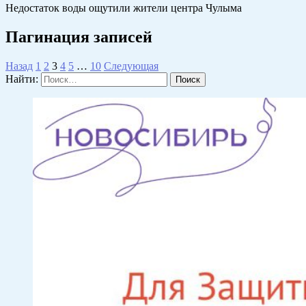
Недостаток воды ощутили жители центра Чулыма
Пагинация записей
Назад
1
2
3
4
5
…
10
Следующая
Найти: