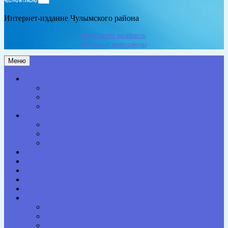
Интернет-издание Чулымского района
https://world-weather.ru
Погодные информеры
Меню
Актуальное
Здоровье
Право
Благоустройство
Общество
Образование
Культура
Спорт
Экономика
Власть
Персона
Сельская жизнь
Происшествия
Специальный проект
Конкурсы. Акции
Опросы. Викторины
Фотогалерея