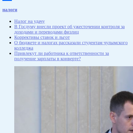
Отправить
налоги
Налог на удачу
В Госдуму внесли проект об ужесточении контроля за
доходами и переводами физлиц
Коррективы ставок и льгот
О бюджете и налогах рассказали студентам чулымского
колледжа
Привлекут ли работника к ответственности за
получение зарплаты в конверте?