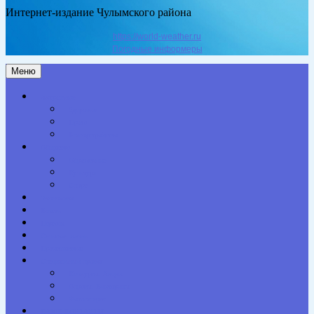
Интернет-издание Чулымского района
https://world-weather.ru
Погодные информеры
Меню
Актуальное
Здоровье
Право
Благоустройство
Общество
Образование
Культура
Спорт
Экономика
Власть
Персона
Сельская жизнь
Происшествия
Специальный проект
Конкурсы. Акции
Опросы. Викторины
Фотогалерея
НАШИ КОНТАКТЫ