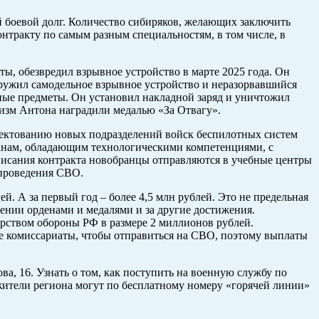
 боевой долг. Количество сибиряков, желающих заключить
нтракту по самым разным специальностям, в том числе, в
ы, обезвредил взрывное устройство в марте 2025 года. Он
ружил самодельное взрывное устройство и неразорвавшийся
сные предметы. Он установил накладной заряд и уничтожил
лизм Антона наградили медалью «За Отвагу».
плектованию новых подразделений войск беспилотных систем
анам, обладающим технологическими компетенциями, с
исания контракта новобранцы отправляются в учебные центры
 проведения СВО.
. А за первый год – более 4,5 млн рублей. Это не предельная
ении орденами и медалями и за другие достижения.
рством обороны РФ в размере 2 миллионов рублей.
е комиссариаты, чтобы отправиться на СВО, поэтому выплаты
а, 16. Узнать о том, как поступить на военную службу по
ители региона могут по бесплатному номеру «горячей линии»