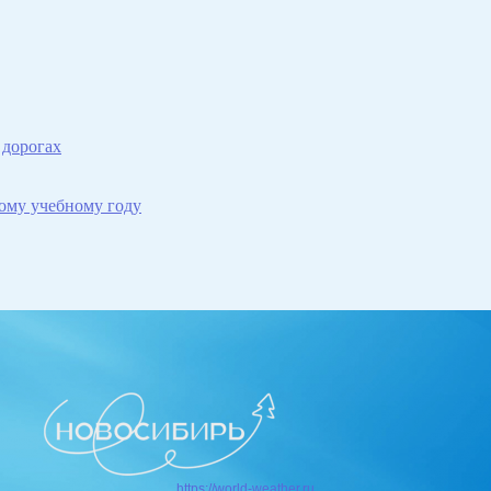
 дорогах
ому учебному году
https://world-weather.ru