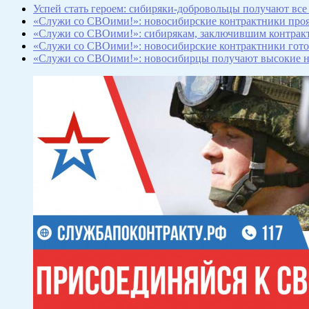
Успей стать героем: сибиряки-добровольцы получают все
«Служи со СВОими!»: новосибирские контрактники проя
«Служи со СВОими!»: сибирякам, заключившим контракты
«Служи со СВОими!»: новосибирские контрактники готов
«Служи со СВОими!»: новосибирцы получают высокие на