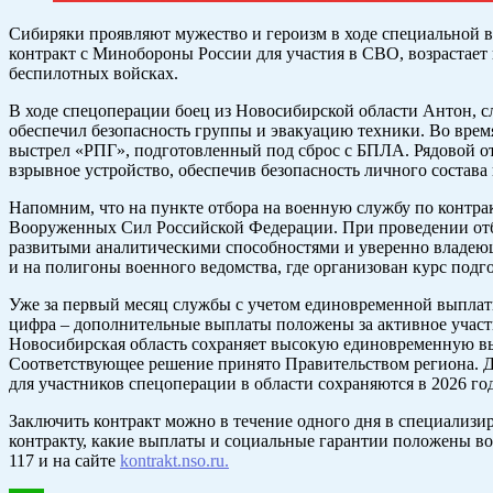
Сибиряки проявляют мужество и героизм в ходе специальной 
контракт с Минобороны России для участия в СВО, возрастает 
беспилотных войсках.
В ходе спецоперации боец из Новосибирской области Антон, с
обеспечил безопасность группы и эвакуацию техники. Во вре
выстрел «РПГ», подготовленный под сброс с БПЛА. Рядовой от
взрывное устройство, обеспечив безопасность личного состав
Напомним, что на пункте отбора на военную службу по контр
Вооруженных Сил Российской Федерации. При проведении отбо
развитыми аналитическими способностями и уверенно владею
и на полигоны военного ведомства, где организован курс под
Уже за первый месяц службы с учетом единовременной выплаты 
цифра – дополнительные выплаты положены за активное участи
Новосибирская область сохраняет высокую единовременную вы
Соответствующее решение принято Правительством региона. Д
для участников спецоперации в области сохраняются в 2026 год
Заключить контракт можно в течение одного дня в специализир
контракту, какие выплаты и социальные гарантии положены в
117 и на сайте
kontrakt.nso.ru.