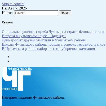
Skip to content
Пт, Авг 7, 2026
Найти:
Свежее:
Социальная уличная служба Чулыма на страже безопасности на
Встреча в чулымском клубе " Надежда"
День добрых друзей отметили в Чулымском районе
Школы Чулымского района прошли проверку готовности к нов
В Чулымском районе набирает темп уборочная кампания
Интернет-издание Чулымского района