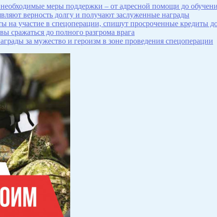
 необходимые меры поддержки – от адресной помощи до обучени
вляют верность долгу и получают заслуженные награды
 на участие в спецоперации, спишут просроченные кредиты до
ы сражаться до полного разгрома врага
грады за мужество и героизм в зоне проведения спецоперации