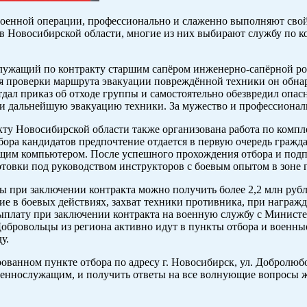
военной операции, профессионально и слаженно выполняют свой
в Новосибирской области, многие из них выбирают службу по ко
лужащий по контракту старшим сапёром инженерно-сапёрной рот
мя проверки маршрута эвакуации повреждённой техники он обна
дал приказ об отходе группы и самостоятельно обезвредил опа
а и дальнейшую эвакуацию техники. За мужество и профессиона
акту Новосибирской области также организована работа по ком
ра кандидатов предпочтение отдается в первую очередь гражд
щим компьютером. После успешного прохождения отбора и подп
готовки под руководством инструкторов с боевым опытом в зоне
при заключении контракта можно получить более 2,2 млн рублей
е в боевых действиях, захват техники противника, при награжд
плату при заключении контракта на военную службу с Министе
обровольцы из региона активно идут в пункты отбора и военны
у.
ованном пункте отбора по адресу г. Новосибирск, ул. Добролюбов
оеннослужащим, и получить ответы на все волнующие вопросы ж