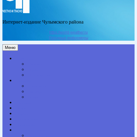
Интернет-издание Чулымского района
https://world-weather.ru
Погодные информеры
Меню
Актуальное
Здоровье
Право
Благоустройство
Общество
Образование
Культура
Спорт
Экономика
Власть
Персона
Сельская жизнь
Происшествия
Специальный проект
Конкурсы. Акции