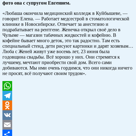
фото она с супругом Евгением.
«Любаша окончила медицинский колледж в Куйбышеве, —
говорит Елена. — Работает медсестрой в стоматологической
клинике в Новосибирске. Отвечает за анестезию и
подрабатывает на рентгене. Женечка открыл своё дело в
Чулыме — магазин табачных жидкостей и кофейню. В
кофейне бывает много деток, это так радостно. Там есть
специальный стенд, дети рисуют картинки и дарят хозяевам…
Люба с Женей живут уже восемь лет, 23 июня была
годовщина свадьбы. Всё хорошо у них. Они стремятся к
лучшему, мечтают приобрести свой дом. Всего сами
добиваются. Мы ими очень гордимся, что они никогда ничего
не просят, всё получают своим трудом».
WhatsApp
Telegram
Odnoklassniki
VK
Email