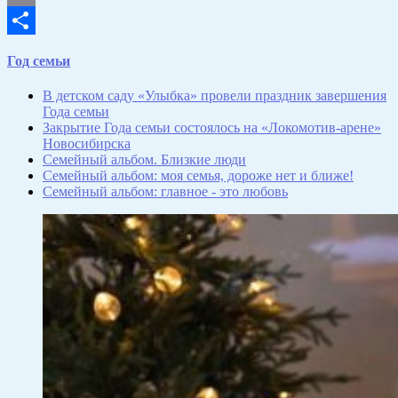
Email
Отправить
Год семьи
В детском саду «Улыбка» провели праздник завершения
Года семьи
Закрытие Года семьи состоялось на «Локомотив-арене»
Новосибирска
Семейный альбом. Близкие люди
Семейный альбом: моя семья, дороже нет и ближе!
Семейный альбом: главное - это любовь