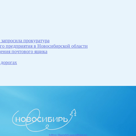
 запросила прокуратура
ого предприятия в Новосибирской области
дения почтового ящика
 дорогах
https://world-weather.ru