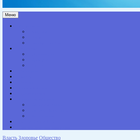
Меню
Актуальное
Здоровье
Право
Благоустройство
Общество
Образование
Культура
Спорт
Экономика
Власть
Персона
Сельская жизнь
Происшествия
Специальный проект
Конкурсы. Акции
Опросы. Викторины
Фотогалерея
НАШИ КОНТАКТЫ
Противодействие коррупции
Власть
Здоровье
Общество