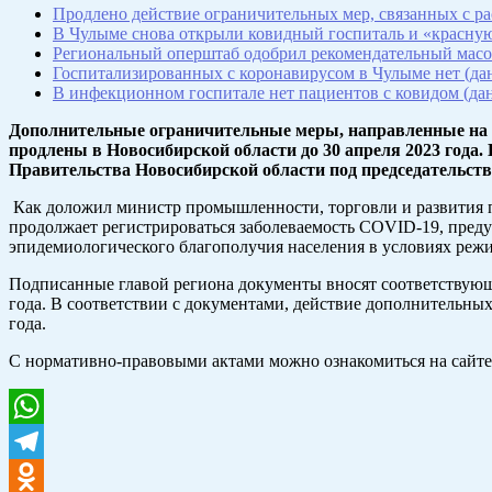
Продлено действие ограничительных мер, связанных с 
В Чулыме снова открыли ковидный госпиталь и «красну
Региональный оперштаб одобрил рекомендательный масо
Госпитализированных с коронавирусом в Чулыме нет (дан
В инфекционном госпитале нет пациентов с ковидом (дан
Дополнительные ограничительные меры, направленные на о
продлены в Новосибирской области до 30 апреля 2023 года.
Правительства Новосибирской области под председательст
Как доложил министр промышленности, торговли и развития 
продолжает регистрироваться заболеваемость СОVID-19, преду
эпидемиологического благополучия населения в условиях реж
Подписанные главой региона документы вносят соответствующ
года. В соответствии с документами, действие дополнительных
года.
С нормативно-правовыми актами можно ознакомиться на сайте
WhatsApp
Telegram