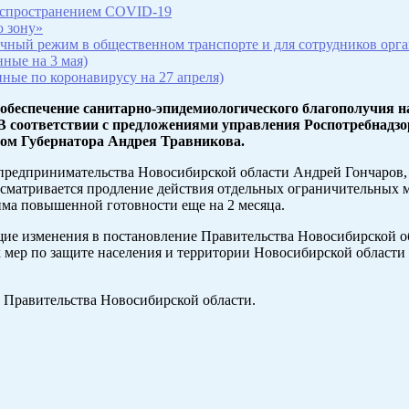
распространением COVID-19
ю зону»
чный режим в общественном транспорте и для сотрудников орга
ные на 3 мая)
ные по коронавирусу на 27 апреля)
беспечение санитарно-эпидемиологического благополучия н
 В соответствии с предложениями управления Роспотребнадзор
вом Губернатора Андрея Травникова.
предпринимательства Новосибирской области Андрей Гончаров, 
сматривается продление действия отдельных ограничительных м
има повышенной готовности еще на 2 месяца.
ие изменения в постановление Правительства Новосибирской об
 мер по защите населения и территории Новосибирской области 
 Правительства Новосибирской области.