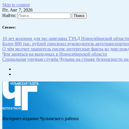
Skip to content
Пт, Авг 7, 2026
Найти:
Свежее:
10 лет колонии для экс-замглавы ТУАД Новосибирской области
Более 800 тыс. рублей присвоил руководитель автотранспортн
О чём молчит хранитель писем: интересные факты ко дню рож
Чем заняться на выходных в Новосибирской области
Социальная уличная служба Чулыма на страже безопасности на
Интернет-издание Чулымского района