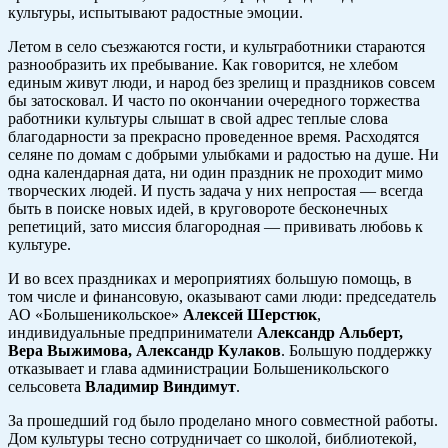
культуры, испытывают радостные эмоции.
Летом в село съезжаются гости, и культработники стараются
разнообразить их пребывание. Как говорится, не хлебом
единым живут люди, и народ без зрелищ и праздников совсем
бы затосковал. И часто по окончании очередного торжества
работники культуры слышат в свой адрес теплые слова
благодарности за прекрасно проведенное время. Расходятся
селяне по домам с добрыми улыбками и радостью на душе. Ни
одна календарная дата, ни один праздник не проходит мимо
творческих людей. И пусть задача у них непростая — всегда
быть в поиске новых идей, в круговороте бесконечных
репетиций, зато миссия благородная — прививать любовь к
культуре.
И во всех праздниках и мероприятиях большую помощь, в
том числе и финансовую, оказывают сами люди: председатель
АО «Большеникольское»
Алексей Шерстюк
,
индивидуальные предприниматели
Александр Альберт,
Вера Выжимова, Александр Кулаков
. Большую поддержку
отказывает и глава администрации Большеникольского
сельсовета
Владимир Виндимут
.
За прошедший год было проделано много совместной работы.
Дом культуры тесно сотрудничает со школой, библиотекой,