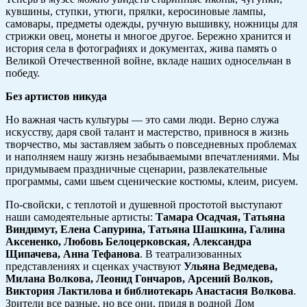
кувшины, ступки, утюги, прялки, керосиновые лампы,
самовары, предметы одежды, ручную вышивку, ножницы для
стрижки овец, монеты и многое другое. Бережно хранится и
история села в фотографиях и документах, жива память о
Великой Отечественной войне, вкладе наших односельчан в
победу.
Без артистов никуда
Но важная часть культуры — это сами люди. Верно служа
искусству, даря свой талант и мастерство, привнося в жизнь
творчество, мы заставляем забыть о повседневных проблемах
и наполняем нашу жизнь незабываемыми впечатлениями. Мы
придумываем праздничные сценарии, развлекательные
программы, сами шьем сценические костюмы, клеим, рисуем.
По-свойски, с теплотой и душевной простотой выступают
наши самодеятельные артисты:
Тамара Осадчая, Татьяна
Виндимут, Елена Сапурина, Татьяна Шашкина, Галина
Аксененко, Любовь Белоцерковская, Александра
Щипачева, Анна Тефанова
. В театрализованных
представлениях и сценках участвуют
Ульяна Ведмедева,
Милана Волкова, Леонид Гончаров, Арсений Волков,
Виктория Лактилова и библиотекарь Анастасия Волкова
.
Зрители все разные, но все они, придя в родной Дом