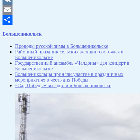
VK
Email
Отправить
Большеникольск
Проводы русской зимы в Большеникольске
Районный праздник сельских женщин состоялся в
Большеникольске
Государственный ансамбль «Чалдоны» дал концерт в
Большеникольске
Большеникольцы приняли участие в праздничных
мероприятиях в честь дня Победы
«Сад Победы» высадили в Большеникольске