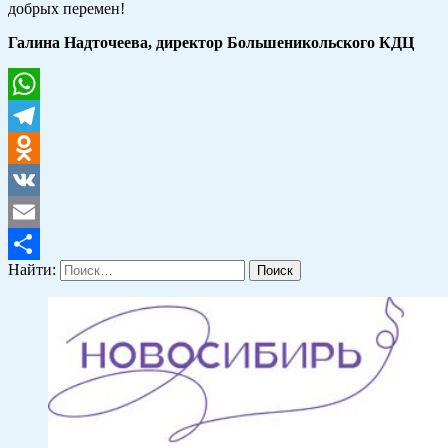
добрых перемен!
Галина Надточеева, директор Большеникольского КДЦ
WhatsApp
Telegram
Odnoklassniki
VK
Email
Найти:
Отправить