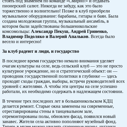
стоять под знаменем по команде «Смирно!» и отдавать
пионерский салют. Никогда не забуду, как это было
торжественно и волнительно! Позже в клуб приобрели
музыкальное оборудование: барабаны, гитары и баян. Была
создана молодежная группа, музыкальный ансамбль, в
котором были задействованы большеникольские
комсомольцы:
Александр Пекуш, Андрей Гриненко,
Владимир Подоляко и Валерий Апальков
. Всегда было
весело и интересно!
За клуб радеют и люди, и государство
В последнее время государство немало внимания уделяет
очагам культуры на селе, ведь сельский клуб — это не просто
культурное учреждение, но и стратегический объект: он —
проводник государственной политики в глубинке — здесь
проходят сходы граждан, выборы, встречи руководителей всех
уровней с жителями. А чтобы эти центры на селе успешно
работали, их необходимо содержать в надлежащем состоянии.
В течение трех последних лет в большеникольском КДЦ
делается ремонт. Старые окна заменены на современные,
отреставрированы стены в танцевальном зале,
отремонтированы полы, обновлен фасад, появился новый
занавес. Жители села активно пополняют музейный фонд.
Теперь в музее можно увидеть старинные иконы, чугунки,