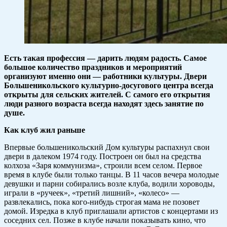
Есть такая профессия — дарить людям радость. Самое
большое количество праздников и мероприятий
организуют именно они — работники культуры. Двери
Большеникольского культурно-досугового центра всегда
открыты для сельских жителей. С самого его открытия
люди разного возраста всегда находят здесь занятие по
душе.
Как клуб жил раньше
Впервые большеникольский Дом культуры распахнул свои
двери в далеком 1974 году. Построен он был на средства
колхоза «Заря коммунизма», строили всем селом. Первое
время в клубе были только танцы. В 11 часов вечера молодые
девушки и парни собирались возле клуба, водили хороводы,
играли в «ручеек», «третий лишний», «колесо» —
развлекались, пока кого-нибудь строгая мама не позовет
домой. Изредка в клуб приглашали артистов с концертами из
соседних сел. Позже в клубе начали показывать кино, что