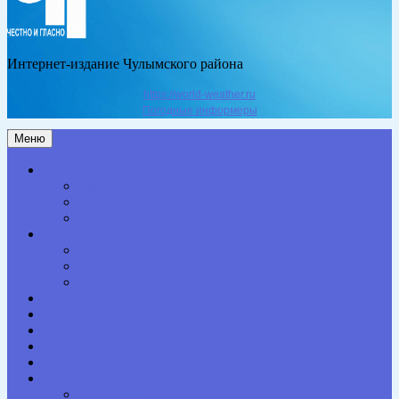
Интернет-издание Чулымского района
https://world-weather.ru
Погодные информеры
Меню
Актуальное
Здоровье
Право
Благоустройство
Общество
Образование
Культура
Спорт
Экономика
Власть
Персона
Сельская жизнь
Происшествия
Специальный проект
Конкурсы. Акции