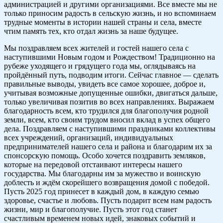
администрацией и другими организациями. Все вместе мы не
только приносим радость в сельскую жизнь, и но вспоминаем
трудные моменты в истории нашей страны и села, вместе
чтим память тех, кто отдал жизнь за наше будущее.
Мы поздравляем всех жителей и гостей нашего села с
наступившими Новым годом и Рождеством! Традиционно на
рубеже уходящего и грядущего года мы, оглядываясь на
пройдённый путь, подводим итоги. Сейчас главное — сделать
правильные выводы, увидеть все самое хорошее, доброе и,
учитывая возможные допущенные ошибки, двигаться дальше,
только увеличивая позитив во всех направлениях. Выражаем
благодарность всем, кто трудился для благополучия родной
земли, всем, кто своим трудом вносил вклад в успех общего
дела. Поздравляем с наступившими праздниками коллективы
всех учреждений, организаций, индивидуальных
предпринимателей нашего села и района и благодарим их за
спонсорскую помощь. Особо хочется поздравить земляков,
которые на передовой отстаивают интересы нашего
государства. Мы благодарны им за мужество и воинскую
доблесть и ждём скорейшего возвращения домой с победой.
Пусть 2025 год принесет в каждый дом, в каждую семью
здоровье, счастье и любовь. Пусть подарит всем нам радость
жизни, мир и благополучие. Пусть этот год станет
счастливым временем новых идей, знаковых событий и