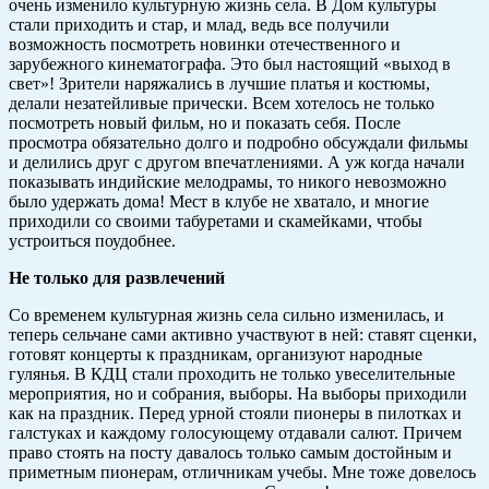
очень изменило культурную жизнь села. В Дом культуры
стали приходить и стар, и млад, ведь все получили
возможность посмотреть новинки отечественного и
зарубежного кинематографа. Это был настоящий «выход в
свет»! Зрители наряжались в лучшие платья и костюмы,
делали незатейливые прически. Всем хотелось не только
посмотреть новый фильм, но и показать себя. После
просмотра обязательно долго и подробно обсуждали фильмы
и делились друг с другом впечатлениями. А уж когда начали
показывать индийские мелодрамы, то никого невозможно
было удержать дома! Мест в клубе не хватало, и многие
приходили со своими табуретами и скамейками, чтобы
устроиться поудобнее.
Не только для развлечений
Со временем культурная жизнь села сильно изменилась, и
теперь сельчане сами активно участвуют в ней: ставят сценки,
готовят концерты к праздникам, организуют народные
гулянья. В КДЦ стали проходить не только увеселительные
мероприятия, но и собрания, выборы. На выборы приходили
как на праздник. Перед урной стояли пионеры в пилотках и
галстуках и каждому голосующему отдавали салют. Причем
право стоять на посту давалось только самым достойным и
приметным пионерам, отличникам учебы. Мне тоже довелось