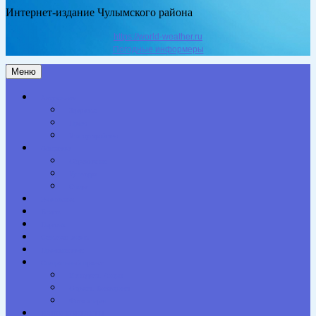
Интернет-издание Чулымского района
https://world-weather.ru
Погодные информеры
Меню
Актуальное
Здоровье
Право
Благоустройство
Общество
Образование
Культура
Спорт
Экономика
Власть
Персона
Сельская жизнь
Происшествия
Специальный проект
Конкурсы. Акции
Опросы. Викторины
Фотогалерея
НАШИ КОНТАКТЫ