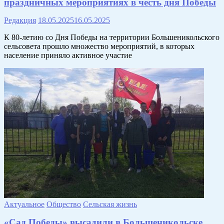
праздничных мероприятиях в честь дня Победы
Редакция
18.05.2025
16.05.2025
К 80-летию со Дня Победы на территории Большеникольского
сельсовета прошло множество мероприятий, в которых
население приняло активное участие
Актуальное
Общество
Сельская жизнь
«Сад Победы» высадили в Большеникольске