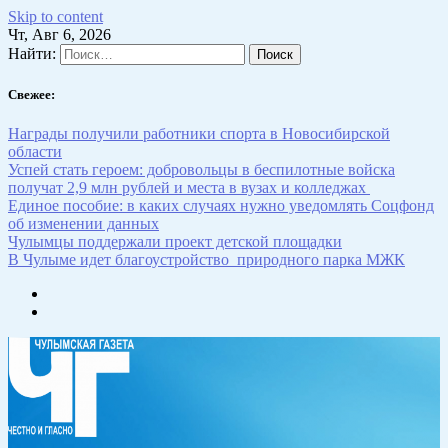
Skip to content
Чт, Авг 6, 2026
Найти:
Свежее:
Награды получили работники спорта в Новосибирской
области
Успей стать героем: добровольцы в беспилотные войска
получат 2,9 млн рублей и места в вузах и колледжах
Единое пособие: в каких случаях нужно уведомлять Соцфонд
об изменении данных
Чулымцы поддержали проект детской площадки
В Чулыме идет благоустройство природного парка МЖК