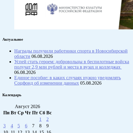
Актуальное
Награды получили работники спорта в Новосибирской
области
06.08.2026
Успей стать героем: добровольцы в беспилотные войска
получат 2,9 млн рублей и места в вузах и колледжах
06.08.2026
Единое пособие: в каких случаях нужно уведомлять
Соцфонд об изменении данных
05.08.2026
Календарь
Август 2026
Пн
Вт
Ср
Чт
Пт
Сб
Вс
1
2
3
4
5
6
7
8
9
10
11
12
13
14
15
16