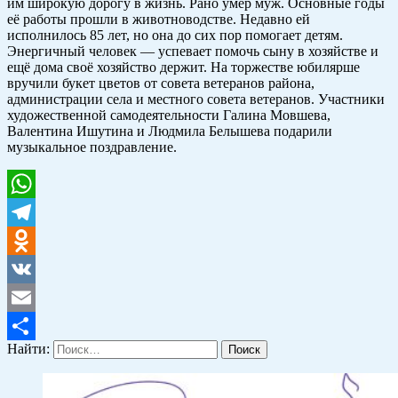
им широкую дорогу в жизнь. Рано умер муж. Основные годы
её работы прошли в животноводстве. Недавно ей
исполнилось 85 лет, но она до сих пор помогает детям.
Энергичный человек — успевает помочь сыну в хозяйстве и
ещё дома своё хозяйство держит. На торжестве юбилярше
вручили букет цветов от совета ветеранов района,
администрации села и местного совета ветеранов. Участники
художественной самодеятельности Галина Мовшева,
Валентина Ишутина и Людмила Белышева подарили
музыкальное поздравление.
WhatsApp
Telegram
Odnoklassniki
VK
Email
Найти:
Отправить