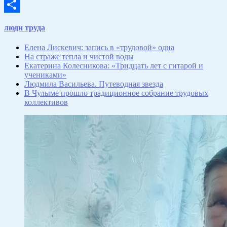
Email
Отправить
люди труда
Елена Лискевич: запись в «трудовой» одна
На страже тепла и чистой воды
Екатерина Колесникова: «Тридцать лет с гитарой и
учениками»
Людмила Васильева. Путеводная звезда
В Чулыме прошло традиционное собрание трудовых
коллективов