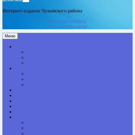
Интернет-издание Чулымского района
https://world-weather.ru
Погодные информеры
Меню
Актуальное
Здоровье
Право
Благоустройство
Общество
Образование
Культура
Спорт
Экономика
Власть
Персона
Сельская жизнь
Происшествия
Специальный проект
Конкурсы. Акции
Опросы. Викторины
Фотогалерея