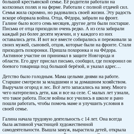
большой крестьянской семье. Её родители работали на
колхозных полях и на ферме. Работали с полной отдачей сил.
Семья жила скромно, но радовались своей жизни. Эту радость
вскоре оборвала война. Отца, Фёдора, забрали на фронт.
Галине было всего семь месяцев, другие дети были постарше.
Письма от отца приходили очень редко. А из села забирали
каждый раз более десяти мужчин, и у каждого из них
оставались дети. И вот все вместе собирались и переживали за
своих мужей, сыновей, отцов, которые были на фронте. Стали
приходить похоронки. Пришла похоронка и на Фёдора.
Активное участие он принимал в защите Новгорода и
области. Его друг прислал письмо, сообщил, где похоронил он
боевого товарища под большой берёзой, и указал адрес…
Детство было голодным. Мама целыми днями на работе.
Старшие смотрели за младшими и за домашним хозяйством.
Выручали огород и лес. Всё лето запасались на зиму. Много
чего натерпелись дети, как и все на селе. С малых лет узнали,
что такое работа. После войны все учились в школе и рано
пошли работать, чтобы помочь маме и улучшить условия в
своей семье.
Галина начала трудовую деятельность с 14 лет. Она всегда
была активной участницей художественной
самодеятельности. Вышла замуж, вырастила детей, открыла