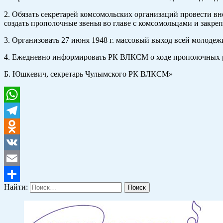
2. Обязать секретарей комсомольских организаций провести в
создать прополочные звенья во главе с комсомольцами и закреп
3. Организовать 27 июня 1948 г. массовый выход всей молодеж
4. Ежедневно информировать РК ВЛКСМ о ходе прополочных ра
Б. Юшкевич, секретарь Чулымского РК ВЛКСМ»
WhatsApp
Telegram
Odnoklassniki
VK
Email
Найти:
Отправить