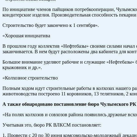
По инициативе членов пайщиков потребкооперации, Чулымское г
кондитерские изделия. Производительная способность пекарни 
Строительство будет закончено к 1 сентября».
«Хорошая инициатива
В прошлом году коллектив «Нефтебазы» своими силами начал ст
заканчивается. В нем будут расположены два кабинета для кон
Большое внимание уделяют рабочие и служащие «Нефтебазы» бла
крыжовник и др.».
«Колхозное строительство
Полным ходом идут строительные работы в колхозах нашего рай
животноводства построено 11 коровников, 13 телятников, 2 к
А также обнародовано постановление бюро Чулымского РК
«На полях колхозов и совхозов района появились дружные всх
Учитывая это, бюро РК ВЛКСМ постановляет:
1. Провести с 20 по 30 июня комсомольско-молодежный декадни