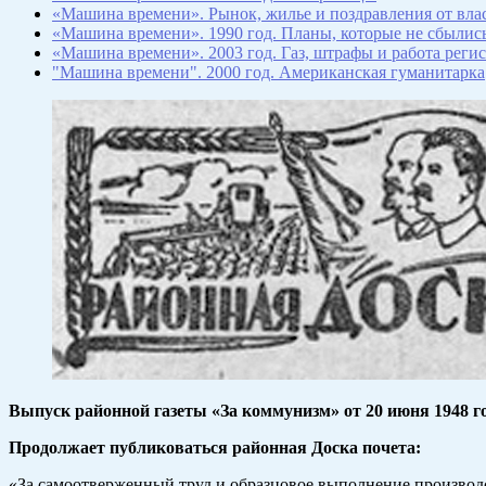
«Машина времени». Рынок, жилье и поздравления от вла
«Машина времени». 1990 год. Планы, которые не сбылис
«Машина времени». 2003 год. Газ, штрафы и работа реги
"Машина времени". 2000 год. Американская гуманитарка
Выпуск районной газеты «За коммунизм» от 20 июня 1948 г
Продолжает публиковаться районная Доска почета:
«За самоотверженный труд и образцовое выполнение производ