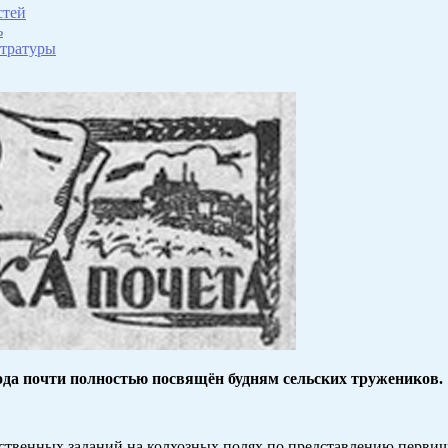
стей
ь
стратуры
ода почти полностью посвящён будням сельских тружеников.
ственных заданий на колхозных полях по представлению первич