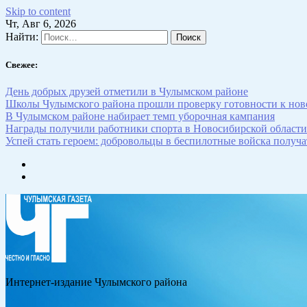
Skip to content
Чт, Авг 6, 2026
Найти:
Свежее:
День добрых друзей отметили в Чулымском районе
Школы Чулымского района прошли проверку готовности к нов
В Чулымском районе набирает темп уборочная кампания
Награды получили работники спорта в Новосибирской области
Успей стать героем: добровольцы в беспилотные войска получат
Интернет-издание Чулымского района