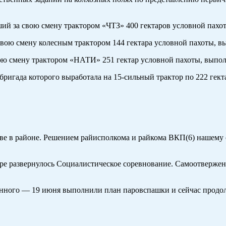
й за свою смену трактором «ЧТЗ» 400 гектаров условной пахот
свою смену колесным трактором 144 гектара условной пахоты, в
ою смену трактором «НАТИ» 251 гектар условной пахоты, выпол
бригада которого выработала на 15-сильный трактор по 222 гект
севе в районе. Решением райисполкома и райкома ВКП(6) нашему
шире развернулось Социалистическое соревнование. Самоотверже
анного — 19 июня выполнили план паровспашки и сейчас продол