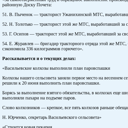
районную Доску Почета:
51. В. Пыченок — тракторист Ужанихинской МТС, выработавши
52. Н. Толотько — тракторист этой же МТС, выработавший за 
53. Г. Осипов — тракторист этой же МТС, выработавший за св
54. Е. Журавлев — бригадир тракторного отряда этой же МТС, 
сэкономила 336 килограммов горючего».
Рассказывается и о текущих делах:
«Васильевские колхозы выполнили план паровспашки
Колхозы нашего сельсовета заняли первое место на весеннем 
решили к 20 июня выполнить план паровспашки.
Борясь за выполнение взятого обязательства, в колхозах еще 
выполняли пахари на подъеме паров.
Слово колхозников — крепкое, все пять колхозов раньше обещ
Н. Юрченко, секретарь Васильевского сельсовета»
«Строится новая пекарня