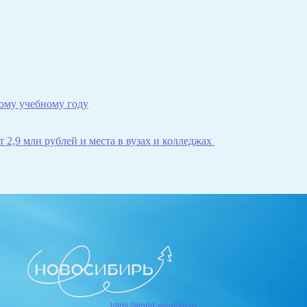
ому учебному году
 2,9 млн рублей и места в вузах и колледжах
https://world-weather.ru