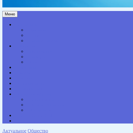
Меню
Актуальное
Здоровье
Право
Благоустройство
Общество
Образование
Культура
Спорт
Экономика
Власть
Персона
Сельская жизнь
Происшествия
Специальный проект
Конкурсы. Акции
Опросы. Викторины
Фотогалерея
НАШИ КОНТАКТЫ
Противодействие коррупции
Актуальное
Общество