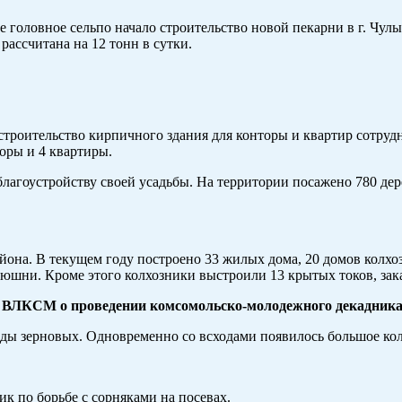
оловное сельпо начало строительство новой пекарни в г. Чулым
рассчитана на 12 тонн в сутки.
роительство кирпичного здания для конторы и квартир сотрудни
торы и 4 квартиры.
гоустройству своей усадьбы. На территории посажено 780 деревь
она. В текущем году построено 33 жилых дома, 20 домов колхоз
онюшни. Кроме этого колхозники выстроили 13 крытых токов, за
 ВЛКСМ о проведении комсомольско-молодежного декадника 
оды зерновых. Одновременно со всходами появилось большое ко
к по борьбе с сорняками на посевах.