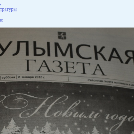
ь
стратуры
ло