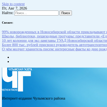
Skip to content
Пт, Авг 7, 2026
Найти:
Свежее:
99% новорожденных в Новосибирской области прикладывают к
Школы, библиотеки, пешеходные тротуары: представители «Ед
10 лет колонии для экс-замглавы ТУАД Новосибирской области
Более 800 тыс. рублей присвоил руководитель автотранспортн
О чём молчит хранитель писем: интересные факты ко дню рож
Интернет-издание Чулымского района