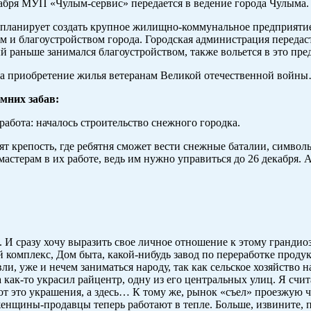
абря МУП «Чулым-сервис» передается в ведение города Чулыма.
 планирует создать крупное жилищно-коммунальное предприятие,
м и благоустройством города. Городская администрация передас
 раньше занимался благоустройством, также вольется в это пр
на приобретение жилья ветеранам Великой отечественной войн
мних забав:
абота: началось строительство снежного городка.
рят крепость, где ребятня сможет вести снежные баталии, симво
 мастерам в их работе, ведь им нужно управиться до 26 декабря
 И сразу хочу выразить свое личное отношение к этому грандио
комплекс, Дом быта, какой-нибудь завод по переработке продук
ли, уже и нечем заниматься народу, так как сельское хозяйство 
как-то украсил райцентр, одну из его центральных улиц. Я счит
т это украшения, а здесь… К тому же, рынок «съел» проезжую ча
щины-продавцы теперь работают в тепле. Больше, извините, по