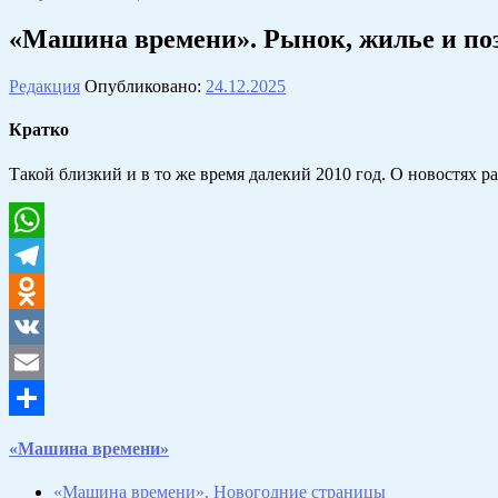
«Машина времени». Рынок, жилье и поз
Редакция
Опубликовано:
24.12.2025
Кратко
Такой близкий и в то же время далекий 2010 год. О новостях 
WhatsApp
Telegram
Odnoklassniki
VK
Email
Отправить
«Машина времени»
«Машина времени». Новогодние страницы