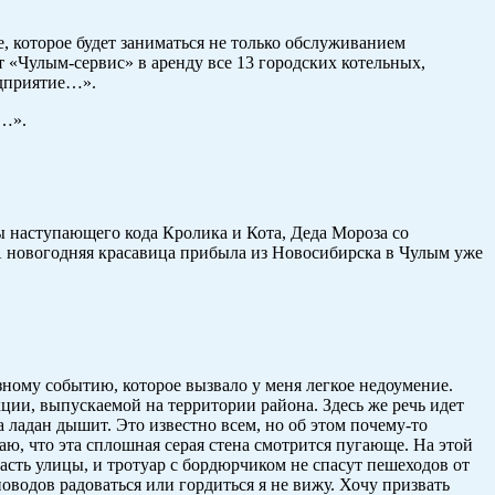
 которое будет заниматься не только обслуживанием
т «Чулым-сервис» в аренду все 13 городских котельных,
едприятие…».
ы…».
лы наступающего кода Кролика и Кота, Деда Мороза со
. А новогодняя красавица прибыла из Новосибирска в Чулым уже
зному событию, которое вызвало у меня легкое недоумение.
ции, выпускаемой на территории района. Здесь же речь идет
на ладан дышит. Это известно всем, но об этом почему-то
аю, что эта сплошная серая стена смотрится пугающе. На этой
сть улицы, и тротуар с бордюрчиком не спасут пешеходов от
водов радоваться или гордиться я не вижу. Хочу призвать