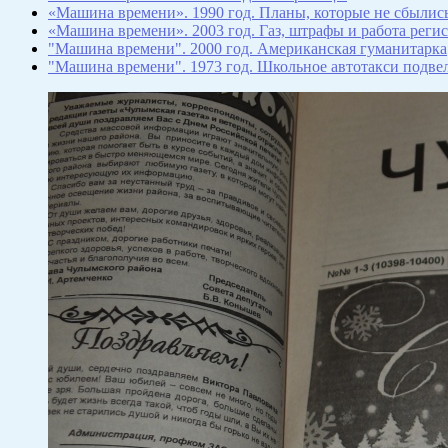
«Машина времени». 1990 год. Планы, которые не сбылис
«Машина времени». 2003 год. Газ, штрафы и работа реги
"Машина времени". 2000 год. Американская гуманитарка
"Машина времени". 1973 год. Школьное автотакси подве