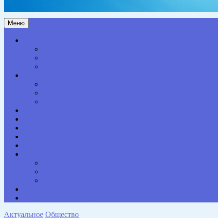
Меню
Актуальное
Здоровье
Право
Благоустройство
Общество
Образование
Культура
Спорт
Экономика
Власть
Персона
Сельская жизнь
Происшествия
Специальный проект
Конкурсы. Акции
Опросы. Викторины
Фотогалерея
НАШИ КОНТАКТЫ
Противодействие коррупции
Актуальное
Общество