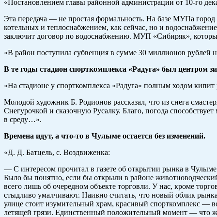
«Постановлением главы районной администрации от 10-го дек
Эта передача — не простая формальность. На базе МУПа город
котельных и теплоснабжением, как сейчас, но и водоснабжение
заключит договор по водоснабжению. МУП «Сибиряк», который
«В район поступила субвенция в сумме 30 миллионов рублей 
В те годы стадион спорткомплекса «Радуга» был центром зи
«На стадионе у спорткомплекса «Радуга» полным ходом кипит р
Молодой художник Б. Родионов рассказал, что из снега смасте
Снегурочкой и сказочную Русалку. Благо, погода способствует
в среду…».
Времена идут, а что-то в Чулыме остается без изменений.
«Д. Д. Батцель, с. Воздвиженка:
— С интересом прочитал в газете об открытии рынка в Чулыме.
Было бы понятно, если бы открыли в районе животноводческий 
всего лишь об очередном объекте торговли. У нас, кроме торгов
стыдливо умалчивают. Наивно считать, что новый облик рынка 
улице стоит изумительный храм, красивый спорткомплекс — во
летящей грязи. Единственный положительный момент — что жен