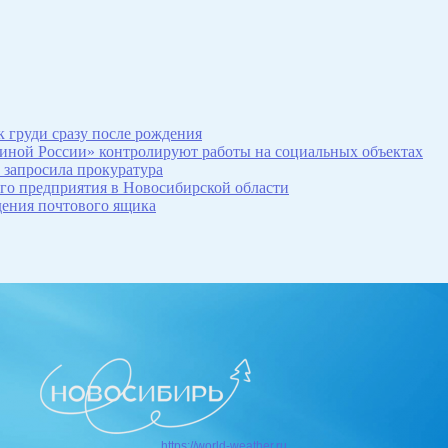
 груди сразу после рождения
иной России» контролируют работы на социальных объектах
 запросила прокуратура
ого предприятия в Новосибирской области
дения почтового ящика
https://world-weather.ru