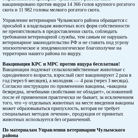
вакцинировано против ящура 14 366 голов крупного рогатого
скота и 11 982 головы мелкого рогатого скота.
Управление ветеринарии Чулымского района обращается с
просьбой к владельцам животных всех форм собственности
не препятствовать в предоставлении скота, соблюдать
требования ветеринарной службы, тем самым не нарушать
ветеринарное законодательство РФ и не ставить под угрозу
эпизоотическое и эпидемиологическое благополучие на
территории нашего района по ящуру.
Вакцинация КРС и МРС против ящура бесплатная!
Вакцинации подлежат сельскохозяйственные животные с
однодневного возраста, взрослый скот вакцинируют 2 раза в
год (через 6 месяцев), а молодняк — 4 раза (через 3 месяца).
Согласно инструкции по применению вакцины, «вакцина
безвредна, лечебными свойствами не обладает», осложнений
после её применения практически не бывает, за исключением
того, что «у отдельных животных на месте введения вакцины
может образовываться припухлость, которая не требует
специальных методов лечения», продукция от привитых
животных используется без ограничений.
По материалам Управления ветеринарии Чулымского
района