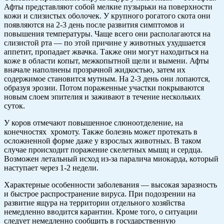
Афты представляют собой мелкие пузырьки на поверхности
кожи и слизистых оболочек. У крупного рогатого скота они
появляются на 2-3 день после развития симптомов и
повышения температуры. Чаще всего они располагаются на
слизистой рта — по этой причине у животных ухудшается
аппетит, пропадает жвачка. Также они могут находиться на
коже в области копыт, межкопытной щели и вымени. Афты
вначале наполнены прозрачной жидкостью, затем их
содержимое становится мутным. На 2-3 день они лопаются,
образуя эрозии. Потом пораженные участки покрываются
новым слоем эпителия и заживают в течение нескольких
суток.
У коров отмечают повышенное слюноотделение, на
конечностях хромоту. Также болезнь может протекать в
осложненной форме даже у взрослых животных. В таком
случае происходит поражение скелетных мышц и сердца.
Возможен летальный исход из-за паралича миокарда, который
наступает через 1-2 недели.
Характерные особенности заболевания — высокая заразность
и быстрое распространение вируса. При подозрении на
развитие ящура на территории отдельного хозяйства
немедленно вводится карантин. Кроме того, о ситуации
следует немедленно сообщить в государственную