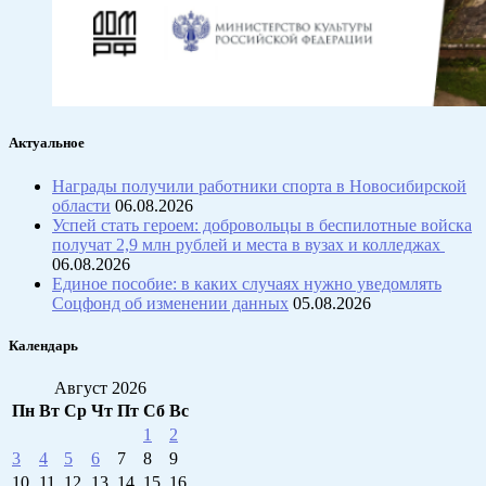
Актуальное
Награды получили работники спорта в Новосибирской
области
06.08.2026
Успей стать героем: добровольцы в беспилотные войска
получат 2,9 млн рублей и места в вузах и колледжах
06.08.2026
Единое пособие: в каких случаях нужно уведомлять
Соцфонд об изменении данных
05.08.2026
Календарь
Август 2026
Пн
Вт
Ср
Чт
Пт
Сб
Вс
1
2
3
4
5
6
7
8
9
10
11
12
13
14
15
16