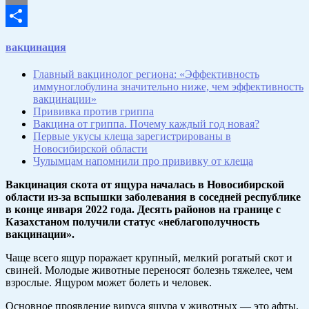
Email
Отправить
вакцинация
Главный вакцинолог региона: «Эффективность
иммуноглобулина значительно ниже, чем эффективность
вакцинации»
Прививка против гриппа
Вакцина от гриппа. Почему каждый год новая?
Первые укусы клеща зарегистрированы в
Новосибирской области
Чулымцам напомнили про прививку от клеща
Вакцинация скота от ящура началась в Новосибирской
области из-за вспышки заболевания в соседней республике
в конце января 2022 года. Десять районов на границе с
Казахстаном получили статус «неблагополучность
вакцинации».
Чаще всего ящур поражает крупный, мелкий рогатый скот и
свиней. Молодые животные переносят болезнь тяжелее, чем
взрослые. Ящуром может болеть и человек.
Основное проявление вируса ящура у животных — это афты.