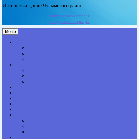
Интернет-издание Чулымского района
https://world-weather.ru
Погодные информеры
Меню
Актуальное
Здоровье
Право
Благоустройство
Общество
Образование
Культура
Спорт
Экономика
Власть
Персона
Сельская жизнь
Происшествия
Специальный проект
Конкурсы. Акции
Опросы. Викторины
Фотогалерея
НАШИ КОНТАКТЫ