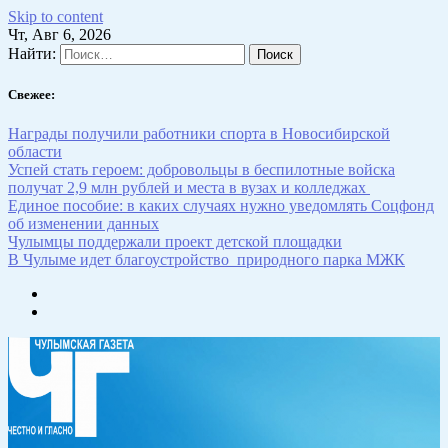
Skip to content
Чт, Авг 6, 2026
Найти:
Свежее:
Награды получили работники спорта в Новосибирской
области
Успей стать героем: добровольцы в беспилотные войска
получат 2,9 млн рублей и места в вузах и колледжах
Единое пособие: в каких случаях нужно уведомлять Соцфонд
об изменении данных
Чулымцы поддержали проект детской площадки
В Чулыме идет благоустройство природного парка МЖК