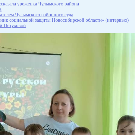
ссказала уроженка Чулымского района
а
дателем Чулымского районного суда
ник социальной защиты Новосибирской области» (интервью)
ой Петуховой