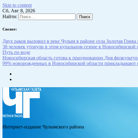
Skip to content
Сб, Авг 8, 2026
Найти:
Свежее:
Двух раков выловил в реке Чулым в районе села Золотая Грива
38 человек утонули в этом купальном сезоне в Новосибирской 
Путь по воде
Новосибирская область готова к празднованию Дня физкультур
99% новорожденных в Новосибирской области прикладывают к
Интернет-издание Чулымского района