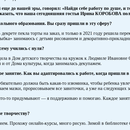
 до нашей эры, говорил: «Найди себе работу по душе, и тебе
о сказать, что наша сегодняшняя гостья Ирина КОРОБОВА пол
ольного образования. Вы сразу пришли в эту сферу?
 В декрете пекла торты на заказ, и только в 2021 году решила п
Улыбка» занимаюсь с детьми рисованием и декоративно-прикладн
ему учились с нуля?
дила в Дом детского творчества на кружок к Людмиле Ивановне 
 и от Дома культуры, когда занималась декупажем.
ое занятие. Как вы адаптировались к работе, когда пришли в
бязательно должна быть какая-то изюминка, чтобы ребенка увлечь
аем мазки, прорисовываем все завиточки, а уже на следующих з
что-то придумывают — я поддерживаю и помогаю. Каждое заняти
е творчеству?
нием. Прохожу онлайн-курсы, много рисую. Зимой в библиотеке б