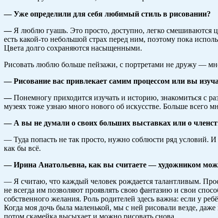
— Уже определили для себя любимый стиль в рисовании?
—
Я люблю гуашь. Это просто, доступно, легко смешиваются цв
есть какой-то небольшой страх перед ним, поэтому пока испол
Цвета долго сохраняются насыщенными.
Рисовать люблю больше пейзажи, с портретами не дружу — мно
— Рисование вас привлекает самим процессом или вы изуча
—
Понемногу приходится изучать и историю, знакомиться с ра
музеях тоже узнаю много нового об искусстве. Больше всего мн
— А вы не думали о своих больших выставках или о членст
— Туда попасть не так просто, нужно соблюсти ряд условий. И 
как бы всё.
— Ирина Анатольевна, как вы считаете — художником можн
— Я считаю, что каждый человек рождается талантливым. Просто
не всегда им позволяют проявлять свою фантазию и свои способн
собственного желания. Роль родителей здесь важна: если у реб
Когда моя дочь была маленькой, мы с ней рисовали везде, даже 
потом скамейка высыхает и можно рисовать снова.