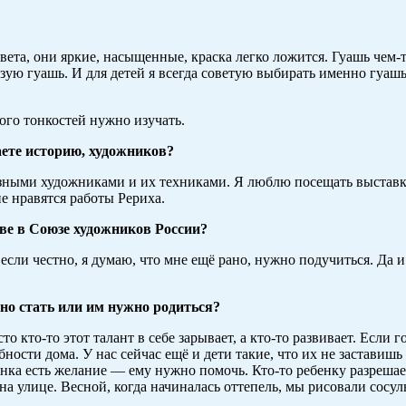
ета, они яркие, насыщенные, краска легко ложится. Гуашь чем-т
ьзую гуашь. И для детей я всегда советую выбирать именно гуаш
го тонкостей нужно изучать.
ете историю, художников?
зными художниками и их техниками. Я люблю посещать выставки,
е нравятся работы Рериха.
ве в Союзе художников России?
если честно, я думаю, что мне ещё рано, нужно подучиться. Да 
о стать или им нужно родиться?
 кто-то этот талант в себе зарывает, а кто-то развивает. Если 
ости дома. У нас сейчас ещё и дети такие, что их не заставишь ч
ёнка есть желание — ему нужно помочь. Кто-то ребенку разрешает
на улице. Весной, когда начиналась оттепель, мы рисовали сосул