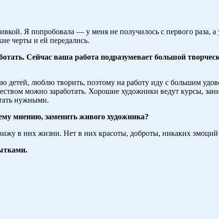
кой. Я попробовала — у меня не получилось с первого раза, а у
ие черты и ей передались.
ботать. Сейчас ваша работа подразумевает большой творчески
лю детей, люблю творить, поэтому на работу иду с большим удо
рчеством можно заработать. Хорошие художники ведут курсы, за
тать нужными.
ему мнению, заменить живого художника?
вижу в них жизни. Нет в них красоты, доброты, никаких эмоций 
ытками.