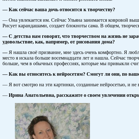
— Как сейчас ваша дочь относится к творчеству?
— Она увлекается им. Сейчас Ульяна занимается ковровой вышив
Рисует карандашами, создает блокноты сама. В общем, творческ
— С детства нам говорят, что творчеством на жизнь не зара
удовольствие, как, например, от рисования дома?
—
Я нашла своё призвание, мне здесь очень комфортно. Я люб
место я искала больше восемнадцати лет и нашла. Сейчас тво
больше, чем в обычных профессиях, которые мы привыкли счи
— Как вы относитесь к нейросетям? Смогут ли они, по ваш
— Я вот смотрю на эти картинки, созданные нейросетью, и не 
—
Ирина Анатольевна, расскажите о своем увлечении откр