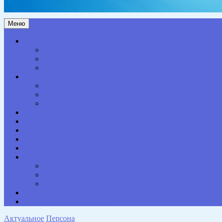
Меню
Актуальное
Здоровье
Право
Благоустройство
Общество
Образование
Культура
Спорт
Экономика
Власть
Персона
Сельская жизнь
Происшествия
Специальный проект
Конкурсы. Акции
Опросы. Викторины
Фотогалерея
НАШИ КОНТАКТЫ
Противодействие коррупции
Актуальное
Персона