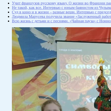
Учит французов русскому языку. О жизни во Франции ра
Не такой, как все. Интервью с юным баянистом из Чулым
Суд в кино и в жизни – разные вещи. Интервью с предсе
Людмила Марусева получила звание «Заслуженный работ
Всю жизнь с детьми и с песнями. «Чайная пауза» с Нонн