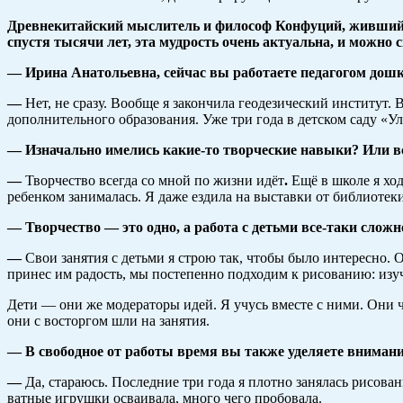
Древнекитайский мыслитель и философ Конфуций, живший еще
спустя тысячи лет, эта мудрость очень актуальна, и можн
— Ирина Анатольевна, сейчас вы работаете педагогом дошк
—
Нет, не сразу. Вообще я закончила геодезический институт.
дополнительного образования. Уже три года в детском саду «
— Изначально имелись какие-то творческие навыки? Или вс
—
Творчество всегда со мной по жизни идёт
.
Ещё в школе я хо
ребенком занималась. Я даже ездила на выставки от библиотеки
— Творчество — это одно, а работа с детьми все-таки сложн
—
Свои занятия с детьми я строю так, чтобы было интересно. О
принес им радость, мы постепенно подходим к рисованию: изуч
Дети — они же модераторы идей. Я учусь вместе с ними. Они 
они с восторгом шли на занятия.
— В свободное от работы время вы также уделяете внимани
—
Да, стараюсь. Последние три года я плотно занялась рисова
ватные игрушки осваивала, много чего пробовала.