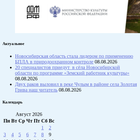
Актуальное
Новосибирская область стала лидером по применению
БПЛА в природоохранном контроле
08.08.2026
20 специалистов приедут в сёла Новосибирской
области по программе «Земский работник культуры»
08.08.2026
Двух раков выловил в реке Чулым в районе села Золотая
Грива наш читатель
08.08.2026
Календарь
Август 2026
Пн
Вт
Ср
Чт
Пт
Сб
Вс
1
2
3
4
5
6
7
8
9