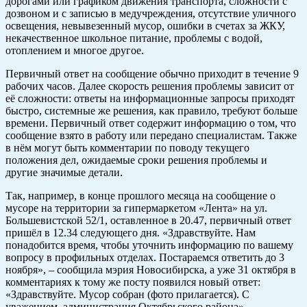
дорогами или графиком движения транспорта, сложности с
дозвоном и с записью в медучреждения, отсутствие уличного
освещения, невывезенный мусор, ошибки в счетах за ЖКУ,
некачественное школьное питание, проблемы с водой,
отоплением и многое другое.
Первичный ответ на сообщение обычно приходит в течение 9
рабочих часов. Далее скорость решения проблемы зависит от
её сложности: ответы на информационные запросы приходят
быстро, системные же решения, как правило, требуют больше
времени. Первичный ответ содержит информацию о том, что
сообщение взято в работу или передано специалистам. Также
в нём могут быть комментарии по поводу текущего
положения дел, ожидаемые сроки решения проблемы и
другие значимые детали.
Так, например, в конце прошлого месяца на сообщение о
мусоре на территории за гипермаркетом «Лента» на ул.
Большевистской 52/1, оставленное в 20.47, первичный ответ
пришёл в 12.34 следующего дня. «Здравствуйте. Нам
понадобится время, чтобы уточнить информацию по вашему
вопросу в профильных отделах. Постараемся ответить до 3
ноября», – сообщила мэрия Новосибирска, а уже 31 октября в
комментариях к тому же посту появился новый ответ:
«Здравствуйте. Мусор собран (фото прилагается). С
уважением, администрация Октябрьского района».