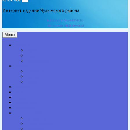
Интернет-издание Чулымского района
https://world-weather.ru
Погодные информеры
Меню
Актуальное
Здоровье
Право
Благоустройство
Общество
Образование
Культура
Спорт
Экономика
Власть
Персона
Сельская жизнь
Происшествия
Специальный проект
Конкурсы. Акции
Опросы. Викторины
Фотогалерея