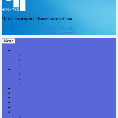
Интернет-издание Чулымского района
https://world-weather.ru
Погодные информеры
Меню
Актуальное
Здоровье
Право
Благоустройство
Общество
Образование
Культура
Спорт
Экономика
Власть
Персона
Сельская жизнь
Происшествия
Специальный проект
Конкурсы. Акции