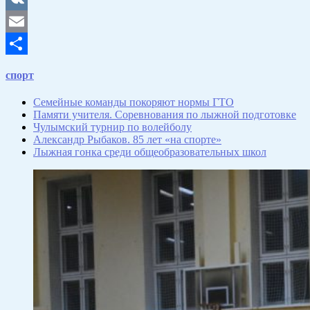
VK
Email
Отправить
спорт
Семейные команды покоряют нормы ГТО
Памяти учителя. Соревнования по лыжной подготовке
Чулымский турнир по волейболу
Александр Рыбаков. 85 лет «на спорте»
Лыжная гонка среди общеобразовательных школ