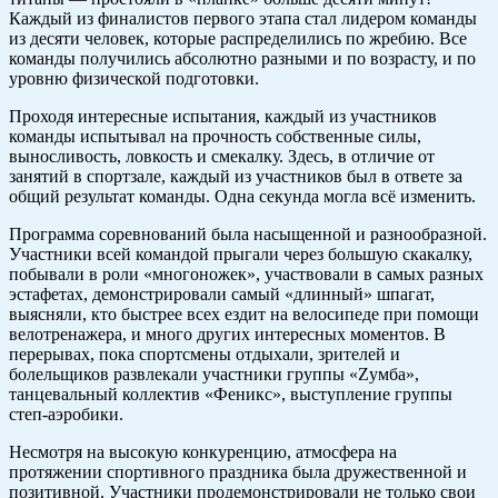
Каждый из финалистов первого этапа стал лидером команды
из десяти человек, которые распределились по жребию. Все
команды получились абсолютно разными и по возрасту, и по
уровню физической подготовки.
Проходя интересные испытания, каждый из участников
команды испытывал на прочность собственные силы,
выносливость, ловкость и смекалку. Здесь, в отличие от
занятий в спортзале, каждый из участников был в ответе за
общий результат команды. Одна секунда могла всё изменить.
Программа соревнований была насыщенной и разнообразной.
Участники всей командой прыгали через большую скакалку,
побывали в роли «многоножек», участвовали в самых разных
эстафетах, демонстрировали самый «длинный» шпагат,
выясняли, кто быстрее всех ездит на велосипеде при помощи
велотренажера, и много других интересных моментов. В
перерывах, пока спортсмены отдыхали, зрителей и
болельщиков развлекали участники группы «Zумба»,
танцевальный коллектив «Феникс», выступление группы
степ-аэробики.
Несмотря на высокую конкуренцию, атмосфера на
протяжении спортивного праздника была дружественной и
позитивной. Участники продемонстрировали не только свои