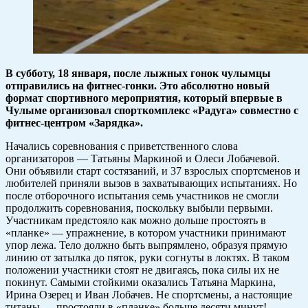
В субботу, 18 января, после лыжных гонок чулымцы
отправились на фитнес-гонки. Это абсолютно новый
формат спортивного мероприятия, который впервые в
Чулыме организовал спорткомплекс «Радуга» совместно с
фитнес-центром «Зарядка».
Начались соревнования с приветственного слова
организаторов — Татьяны Маркиной и Олеси Лобачевой.
Они объявили старт состязаний, и 37 взрослых спортсменов и
любителей приняли вызов в захватывающих испытаниях. Но
после отборочного испытания семь участников не смогли
продолжить соревнования, поскольку выбыли первыми.
Участникам предстояло как можно дольше простоять в
«планке» — упражнение, в котором участники принимают
упор лежа. Тело должно быть выпрямлено, образуя прямую
линию от затылка до пяток, руки согнуты в локтях. В таком
положении участники стоят не двигаясь, пока силы их не
покинут. Самыми стойкими оказались Татьяна Маркина,
Ирина Озерец и Иван Лобачев. Не спортсмены, а настоящие
титаны — простояли в «планке» больше десяти минут!