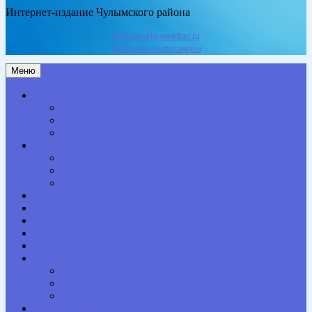
Интернет-издание Чулымского района
https://world-weather.ru
Погодные информеры
Меню
Актуальное
Здоровье
Право
Благоустройство
Общество
Образование
Культура
Спорт
Экономика
Власть
Персона
Сельская жизнь
Происшествия
Специальный проект
Конкурсы. Акции
Опросы. Викторины
Фотогалерея
НАШИ КОНТАКТЫ