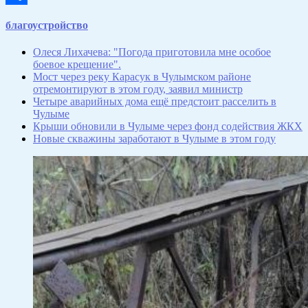
Отправить
благоустройство
Олеся Лихачева: "Погода приготовила мне особое
боевое крещение".
Мост через реку Карасук в Чулымском районе
отремонтируют в этом году, заявил министр
Четыре аварийных дома ещё предстоит расселить в
Чулыме
Крыши обновили в Чулыме через фонд содействия ЖКХ
Новые скважины заработают в Чулыме в этом году