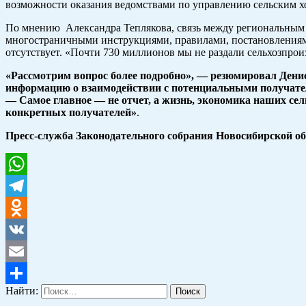
возможности оказания ведомствами по управлению сельским х
По мнению Александра Теплякова, связь между региональным М
многостраничными инструкциями, правилами, постановлениями
отсутствует. «Почти 730 миллионов мы не раздали сельхозпро
«Рассмотрим вопрос более подробно», — резюмировал Денис
информацию о взаимодействии с потенциальными получател
— Самое главное — не отчет, а жизнь, экономика наших сел
конкретных получателей»
.
Пресс-служба Законодательного собрания Новосибирской обла
WhatsApp
Telegram
Odnoklassniki
VK
Email
Найти:
Отправить