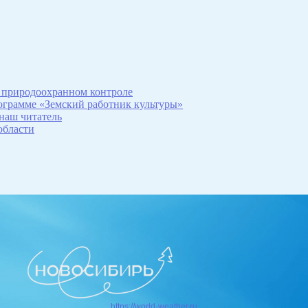
 природоохранном контроле
рограмме «Земский работник культуры»
 наш читатель
области
https://world-weather.ru