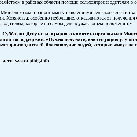
озяйством в районах области помощи сельхозпроизводителям в 
инсельхозом и районными управлениями сельского хозяйства ра
. Хозяйства, особенно небольшие, отказываются от получения
изводителям, которые на самом деле в ужасающем положении!» 
 Субботин. Депутаты аграрного комитета предложили Минсел
ями господдержки. «Нужно подумать, как ситуацию улучшит
ьхозпроизводителей, благополучие людей, которые живут на 
сти. Фото: pibig.info