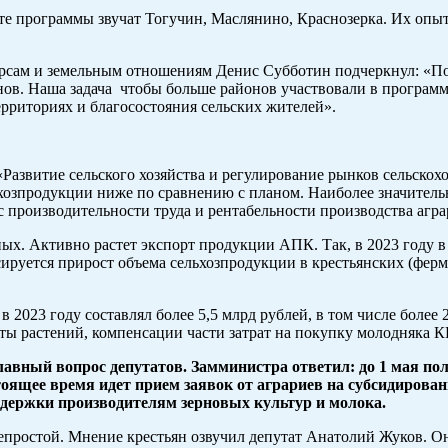
сте программы звучат Тогучин, Маслянино, Краснозерка. Их опы
урсам и земельным отношениям Денис Субботин подчеркнул: «По
ов. Наша задача чтобы больше районов участвовали в программе
рриториях и благосостояния сельских жителей».
азвитие сельского хозяйства и регулирование рынков сельскох
ьхозпродукции ниже по сравнению с планом. Наиболее значитель
 производительности труда и рентабельности производства агр
ых. Активно растет экспорт продукции АПК. Так, в 2023 году 
ируется прирост объема сельхозпродукции в крестьянских (ферм
2023 году составлял более 5,5 млрд рублей, в том числе более
ты растений, компенсации части затрат на покупку молодняка 
авный вопрос депутатов. Замминистра ответил: до 1 мая по
тоящее время идет прием заявок от аграриев на субсидиров
ддержки производителям зерновых культур и молока.
простой. Мнение крестьян озвучил депутат Анатолий Жуков. Он