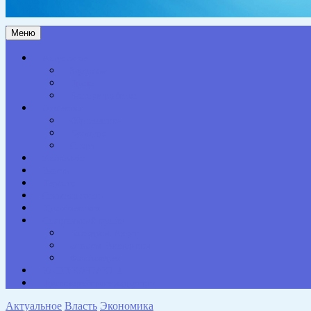
Меню
Актуальное
Здоровье
Право
Благоустройство
Общество
Образование
Культура
Спорт
Экономика
Власть
Персона
Сельская жизнь
Происшествия
Специальный проект
Конкурсы. Акции
Опросы. Викторины
Фотогалерея
НАШИ КОНТАКТЫ
Противодействие коррупции
Актуальное
Власть
Экономика