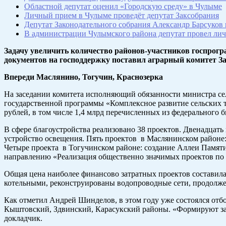
Областной депутат оценил «Городскую среду» в Чулыме
Личный прием в Чулыме проведёт депутат Заксобрания
Депутат Законодательного собрания Александр Барсуков
В администрации Чулымского района депутат провел ли
Задачу увеличить количество районов-участников госпрог
документов на господдержку поставил аграрный комитет З
Впереди Маслянино, Тогучин, Краснозерка
На заседании комитета исполняющий обязанности министра се
государственной программы «Комплексное развитие сельских 
рублей, в том числе 1,4 млрд перечисленных из федерального 
В сфере благоустройства реализовано 38 проектов. Двенадцать
устройство освещения. Пять проектов в Маслянинском районе: 
Четыре проекта в Тогучинском районе: создание Аллеи Памяти
направлению «Реализация общественно значимых проектов по 
Общая цена наиболее финансово затратных проектов составила
котельными, реконструированы водопроводные сети, продолжено
Как отметил Андрей Шинделов, в этом году уже состоялся отб
Кыштовский, Здвинский, Карасукский районы. «Формируют заяв
докладчик.