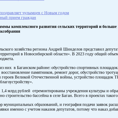
 поздравляет чулымцев с Новым годом
чный прием граждан
раммы комплексного развития сельских территорий и больше
аксобрания
льского хозяйства региона Андрей Шинделов представил депута
территорий в Новосибирской области». В 2023 году общий объе
бюджета.
 из них в Баганском районе: обустройство спортивных площадок,
восстановление памятников, ремонт дорог, обустройство тротуа
 героев Великой Отечественной войны, устройство площадок ТК
благоустройству».
 1,4 млрд рублей отремонтированы учреждения культуры и обра
 строительство бассейна в селе Баган. Всего в проектах такого
ор муниципальных образований, и география подачи заявок расш
ки именно с учетом наказов депутатов, потому что наказ добав