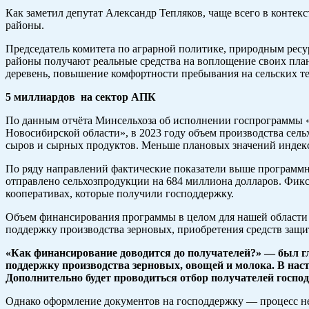
Как заметил депутат Александр Тепляков, чаще всего в контек
районы.
Председатель комитета по аграрной политике, природным рес
районы получают реальные средства на воплощение своих план
деревень, повышение комфортности пребывания на сельских те
5 миллиардов на сектор АПК
По данным отчёта Минсельхоза об исполнении госпрограммы «Р
Новосибирской области», в 2023 году объем производства сел
сыров и сырных продуктов. Меньше плановых значений индекс
По ряду направлений фактические показатели выше программн
отправлено сельхозпродукции на 684 миллиона долларов. Фикс
кооперативах, которые получили господдержку.
Объем финансирования программы в целом для нашей области в 
поддержку производства зерновых, приобретения средств защи
«Как финансирование доводится до получателей?» — был гл
поддержку производства зерновых, овощей и молока. В нас
Дополнительно будет проводиться отбор получателей госпо
Однако оформление документов на господдержку — процесс не