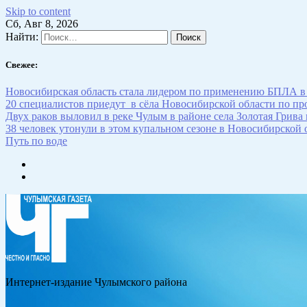
Skip to content
Сб, Авг 8, 2026
Найти:
Свежее:
Новосибирская область стала лидером по применению БПЛА в
20 специалистов приедут в сёла Новосибирской области по п
Двух раков выловил в реке Чулым в районе села Золотая Грива
38 человек утонули в этом купальном сезоне в Новосибирской 
Путь по воде
Интернет-издание Чулымского района