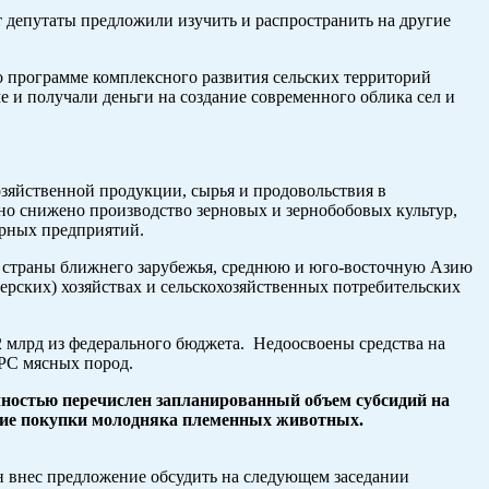
т депутаты предложили изучить и распространить на другие
 программе комплексного развития сельских территорий
 и получали деньги на создание современного облика сел и
озяйственной продукции, сырья и продовольствия в
но снижено производство зерновых и зернобобовых культур,
арных предприятий.
в страны ближнего зарубежья, среднюю и юго-восточную Азию
ерских) хозяйствах и сельскохозяйственных потребительских
 2 млрд из федерального бюджета. Недоосвоены средства на
КРС мясных пород.
лностью перечислен запланированный объем субсидий на
ание покупки молодняка племенных животных.
 внес предложение обсудить на следующем заседании