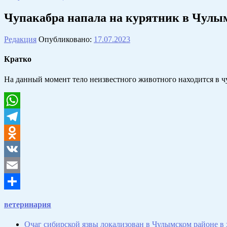
Чупакабра напала на курятник в Чулы
Редакция
Опубликовано:
17.07.2023
Кратко
На данный момент тело неизвестного животного находится в 
WhatsApp
Telegram
Odnoklassniki
VK
Email
Отправить
ветеринария
Очаг сибирской язвы локализован в Чулымском районе в 