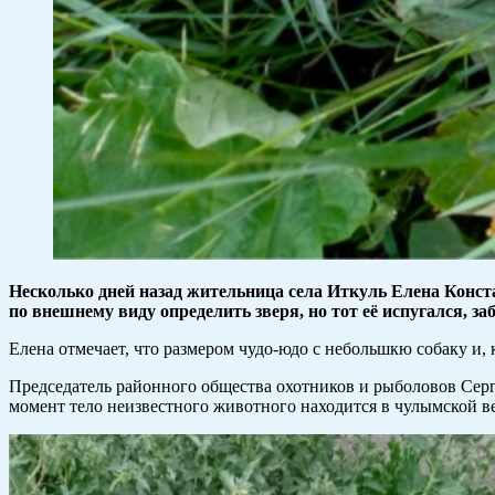
Несколько дней назад жительница села Иткуль Елена Конс
по внешнему виду определить зверя, но тот её испугался, за
Елена отмечает, что размером чудо-юдо с небольшкю собаку и, к
Председатель районного общества охотников и рыболовов Серге
момент тело неизвестного животного находится в чулымской в