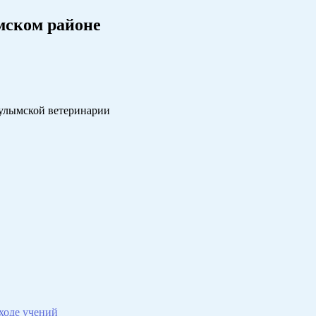
мском районе
чулымской ветеринарии
ходе учений