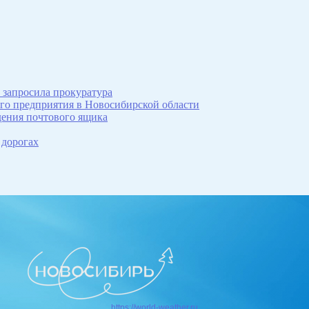
 запросила прокуратура
ого предприятия в Новосибирской области
дения почтового ящика
 дорогах
https://world-weather.ru