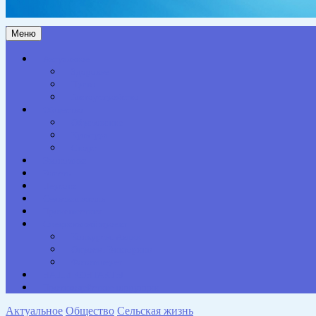
Меню
Актуальное
Здоровье
Право
Благоустройство
Общество
Образование
Культура
Спорт
Экономика
Власть
Персона
Сельская жизнь
Происшествия
Специальный проект
Конкурсы. Акции
Опросы. Викторины
Фотогалерея
НАШИ КОНТАКТЫ
Противодействие коррупции
Актуальное
Общество
Сельская жизнь