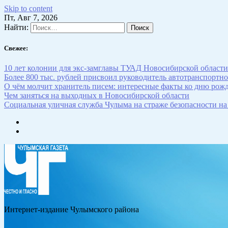
Skip to content
Пт, Авг 7, 2026
Найти:
Свежее:
10 лет колонии для экс-замглавы ТУАД Новосибирской области
Более 800 тыс. рублей присвоил руководитель автотранспортн
О чём молчит хранитель писем: интересные факты ко дню рож
Чем заняться на выходных в Новосибирской области
Социальная уличная служба Чулыма на страже безопасности на
Интернет-издание Чулымского района