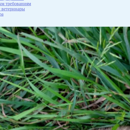
ым требованиям
е ветеринары
ра