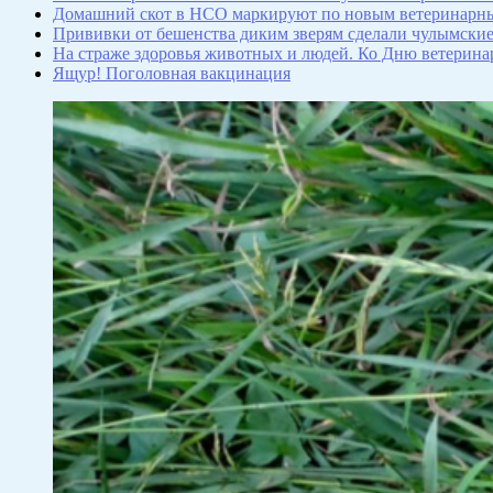
Домашний скот в НСО маркируют по новым ветеринарн
Прививки от бешенства диким зверям сделали чулымски
На страже здоровья животных и людей. Ко Дню ветерина
Ящур! Поголовная вакцинация