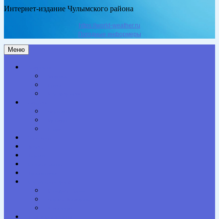
Интернет-издание Чулымского района
https://world-weather.ru
Погодные информеры
Меню
Актуальное
Здоровье
Право
Благоустройство
Общество
Образование
Культура
Спорт
Экономика
Власть
Персона
Сельская жизнь
Происшествия
Специальный проект
Конкурсы. Акции
Опросы. Викторины
Фотогалерея
НАШИ КОНТАКТЫ