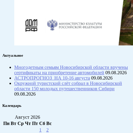
Актуальное
Многодетным семьям Новосибирской области вручены
сертификаты на приобретение автомобилей
09.08.2026
АСТРОПРОГНОЗ НА 10-16 августа
09.08.2026
Окружной туристский слёт собрал в Новосибирской
области 150 молодых путешественников Сибири
09.08.2026
Календарь
Август 2026
Пн
Вт
Ср
Чт
Пт
Сб
Вс
1
2