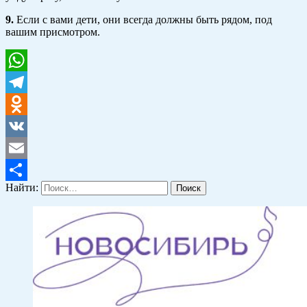
9.
Если с вами дети, они всегда должны быть рядом, под
вашим присмотром.
WhatsApp
Telegram
Odnoklassniki
VK
Email
Найти:
Отправить