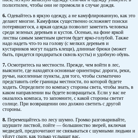
полиэтилен, чтобы они не промокли в случае дождя.
6.
Одевайтесь в яркую одежду, а не камуфлированную, как это
делают многие. Камуфляж существенно осложняет поиски
потерявшегося, а яркая одежда позволит заметить человека
среди зеленых деревьев и кустов. Осенью, на фоне яркой
листвы самым заметным цветом будет ярко-голубой. Также
надо надеть что-то на голову (с мелких деревьев и
кустарников могут падать клещи), длинные брюки (может
быть, придется продираться сквозь кусты) и удобную обувь.
7.
Осмотритесь на местности. Прежде, чем войти в лес,
выясните, где находятся основные ориентиры: дороги, реки,
ручьи, населенные пункты, для того, чтобы схематично
представить себе границы местности, по которой будете
ходить. Определите по компасу стороны света, чтобы знать, в
каком направлении вы будете возвращаться. Если у вас не
оказалось компаса, то запомните, с какой стороны светит
солнце. При возвращении оно должно светить с другой
стороны.
8.
Перемещайтесь по лесу шумно. Громко разговаривайте,
шуршите листвой, пойте — большинство зверей, включая
медведей, предпочитают не связываться с шумными людьми и
уйдут сразу, как только услышат вас.