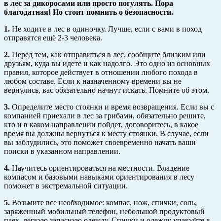
в лес за дикоросами или просто погулять. Пора
благодатная! Но стоит помнить о безопасности.
1.
Не ходите в лес в одиночку. Лучше, если с вами в поход
отправятся ещё 2-3 человека.
2.
Перед тем, как отправиться в лес, сообщите близким или
друзьям, куда вы идете и как надолго. Это одно из основных
правил, которое действует в отношении любого похода в
любом составе. Если к назначенному времени вы не
вернулись, вас обязательно начнут искать. Помните об этом.
3.
Определите место стоянки и время возвращения. Если вы с
компанией приехали в лес за грибами, обязательно решите,
кто и в каком направлении пойдет, договоритесь, в какое
время вы должны вернуться к месту стоянки. В случае, если
вы заблудились, это поможет своевременно начать ваши
поиски в указанном направлении.
4.
Научитесь ориентироваться на местности. Владение
компасом и базовыми навыками ориентирования в лесу
поможет в экстремальной ситуации.
5.
Возьмите все необходимое: компас, нож, спички, соль,
заряженный мобильный телефон, небольшой продуктовый
паек, легкую запасную одежду. Спички и одежду упакуйте в