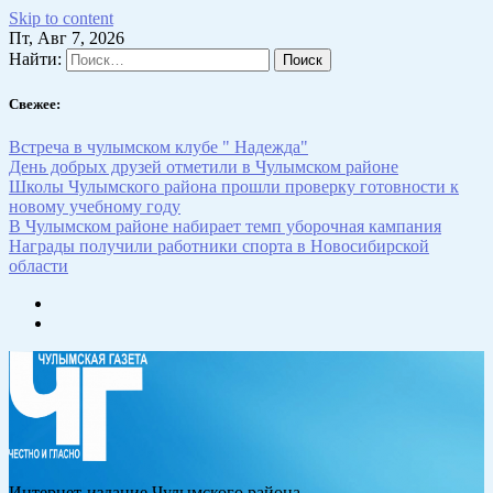
Skip to content
Пт, Авг 7, 2026
Найти:
Свежее:
Встреча в чулымском клубе " Надежда"
День добрых друзей отметили в Чулымском районе
Школы Чулымского района прошли проверку готовности к
новому учебному году
В Чулымском районе набирает темп уборочная кампания
Награды получили работники спорта в Новосибирской
области
Интернет-издание Чулымского района