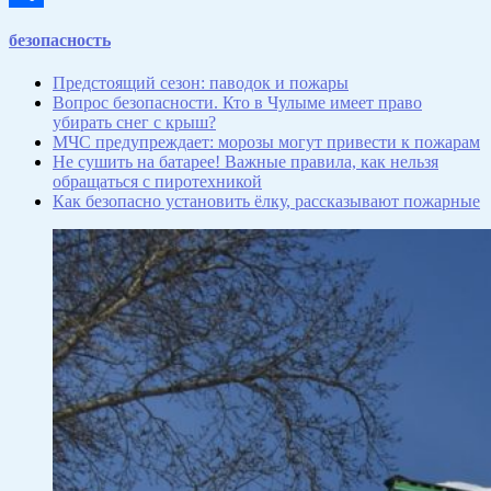
Отправить
безопасность
Предстоящий сезон: паводок и пожары
Вопрос безопасности. Кто в Чулыме имеет право
убирать снег с крыш?
МЧС предупреждает: морозы могут привести к пожарам
Не сушить на батарее! Важные правила, как нельзя
обращаться с пиротехникой
Как безопасно установить ёлку, рассказывают пожарные