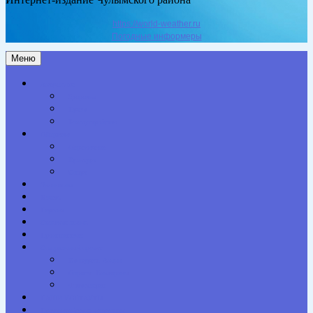
https://world-weather.ru
Погодные информеры
Меню
Актуальное
Здоровье
Право
Благоустройство
Общество
Образование
Культура
Спорт
Экономика
Власть
Персона
Сельская жизнь
Происшествия
Специальный проект
Конкурсы. Акции
Опросы. Викторины
Фотогалерея
НАШИ КОНТАКТЫ
Противодействие коррупции