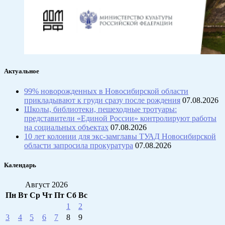
Актуальное
99% новорожденных в Новосибирской области
прикладывают к груди сразу после рождения
07.08.2026
Школы, библиотеки, пешеходные тротуары:
представители «Единой России» контролируют работы
на социальных объектах
07.08.2026
10 лет колонии для экс-замглавы ТУАД Новосибирской
области запросила прокуратура
07.08.2026
Календарь
Август 2026
Пн
Вт
Ср
Чт
Пт
Сб
Вс
1
2
3
4
5
6
7
8
9