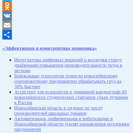
Telegram
Odnoklassniki
VK
Email
Отправить
«Эффективная и конкурентная экономика»
Интеграторы цифровых решений и колледжи станут
драйверами повышения производительности труда в
регионе
Бережливые технологии помогли новосибирскому
сортировочному предприятию обрабатывать груз на
30% быстрее
Ассистент для психологов и домашний кардиограф: 85
новосибирских студенческих стартапов стали лучшими
в России
Новосибирская область в лидерах по числу
производителей школьных товаров
Автоматизация, цифровизация и роботизация: в
Новосибирской области усилят направления поддержки
предприятий