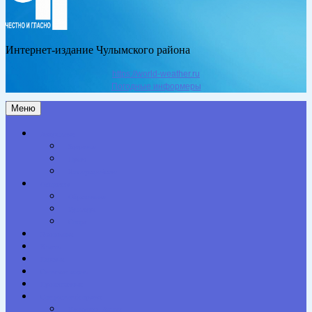
Интернет-издание Чулымского района
https://world-weather.ru
Погодные информеры
Меню
Актуальное
Здоровье
Право
Благоустройство
Общество
Образование
Культура
Спорт
Экономика
Власть
Персона
Сельская жизнь
Происшествия
Специальный проект
Конкурсы. Акции