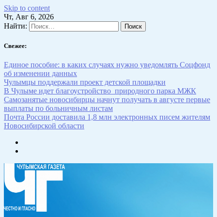
Skip to content
Чт, Авг 6, 2026
Найти:
Свежее:
Единое пособие: в каких случаях нужно уведомлять Соцфонд
об изменении данных
Чулымцы поддержали проект детской площадки
В Чулыме идет благоустройство природного парка МЖК
Самозанятые новосибирцы начнут получать в августе первые
выплаты по больничным листам
Почта России доставила 1,8 млн электронных писем жителям
Новосибирской области