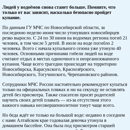
Людей у водоёмов снова станет больше. Помните, что
только от вас зависит, насколько безопасно пройдет
купание.
По данным ГУ МЧС по Новосибирской области, за
последнюю неделю июня число утонувших новосибирцев
резко выросло. С 24 по 30 июня на водоемах региона погиб 21
человек, в том числе 5 детей. В июле на воде погибло 2
человека. Всего с начала купального сезона уже утонуло 40
человек. Основными причинами гибели людей на воде
считают отдых в местах одиночного и неорганизованного
купания. Чаще всего трагедии происходят на территории
Новосибирска, Карасукского, Краснозёрского,
Новосибирского, Тогучинского, Черепановского районов.
Сотрудники МЧС России настоятельно рекомендуют купаться
только на официальных пляжах и ни на секунду не оставлять
детей без присмотра. Также спасатели просят родителей
научить своих детей плавать — из-за отсутствия этого
важного навыка несовершеннолетние тонут чаще всего.
Но беда ждёт не только на большой воде: недавно в соседнем
с нами Алтайском крае годовалая девочка утонула в
домашнем бассейне. Она была под присмотром старшей