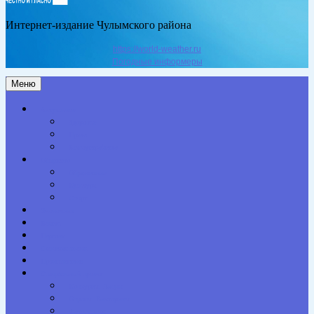
Интернет-издание Чулымского района
https://world-weather.ru
Погодные информеры
Меню
Актуальное
Здоровье
Право
Благоустройство
Общество
Образование
Культура
Спорт
Экономика
Власть
Персона
Сельская жизнь
Происшествия
Специальный проект
Конкурсы. Акции
Опросы. Викторины
Фотогалерея