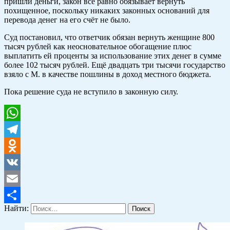
пришли деньги, закон всё равно обязывает вернуть
похищенное, поскольку никаких законных оснований для
перевода денег на его счёт не было.
Суд постановил, что ответчик обязан вернуть женщине 800
тысяч рублей как неосновательное обогащение плюс
выплатить ей проценты за использование этих денег в сумме
более 102 тысяч рублей. Ещё двадцать три тысячи государство
взяло с М. в качестве пошлины в доход местного бюджета.
Пока решение суда не вступило в законную силу.
WhatsApp
Telegram
Odnoklassniki
VK
Email
Найти:
Отправить