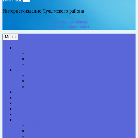
Интернет-издание Чулымского района
https://world-weather.ru
Погодные информеры
Меню
Актуальное
Здоровье
Право
Благоустройство
Общество
Образование
Культура
Спорт
Экономика
Власть
Персона
Сельская жизнь
Происшествия
Специальный проект
Конкурсы. Акции
Опросы. Викторины
Фотогалерея