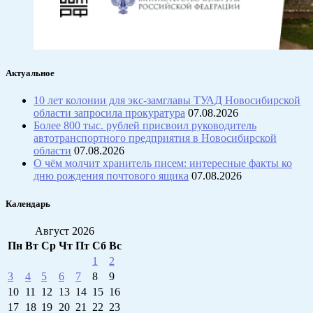
Актуальное
10 лет колонии для экс-замглавы ТУАД Новосибирской
области запросила прокуратура
07.08.2026
Более 800 тыс. рублей присвоил руководитель
автотранспортного предприятия в Новосибирской
области
07.08.2026
О чём молчит хранитель писем: интересные факты ко
дню рождения почтового ящика
07.08.2026
Календарь
Август 2026
Пн
Вт
Ср
Чт
Пт
Сб
Вс
1
2
3
4
5
6
7
8
9
10
11
12
13
14
15
16
17
18
19
20
21
22
23