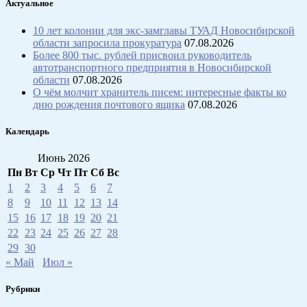
Актуальное
10 лет колонии для экс-замглавы ТУАД Новосибирской
области запросила прокуратура
07.08.2026
Более 800 тыс. рублей присвоил руководитель
автотранспортного предприятия в Новосибирской
области
07.08.2026
О чём молчит хранитель писем: интересные факты ко
дню рождения почтового ящика
07.08.2026
Календарь
Июнь 2026
Пн
Вт
Ср
Чт
Пт
Сб
Вс
1
2
3
4
5
6
7
8
9
10
11
12
13
14
15
16
17
18
19
20
21
22
23
24
25
26
27
28
29
30
« Май
Июл »
Рубрики