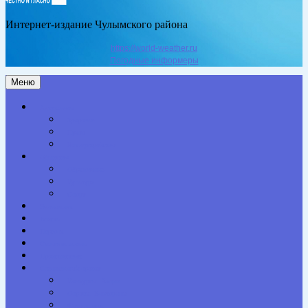
Интернет-издание Чулымского района
https://world-weather.ru
Погодные информеры
Меню
Актуальное
Здоровье
Право
Благоустройство
Общество
Образование
Культура
Спорт
Экономика
Власть
Персона
Сельская жизнь
Происшествия
Специальный проект
Конкурсы. Акции
Опросы. Викторины
Фотогалерея