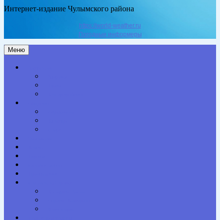
Интернет-издание Чулымского района
https://world-weather.ru
Погодные информеры
Меню
Актуальное
Здоровье
Право
Благоустройство
Общество
Образование
Культура
Спорт
Экономика
Власть
Персона
Сельская жизнь
Происшествия
Специальный проект
Конкурсы. Акции
Опросы. Викторины
Фотогалерея
НАШИ КОНТАКТЫ