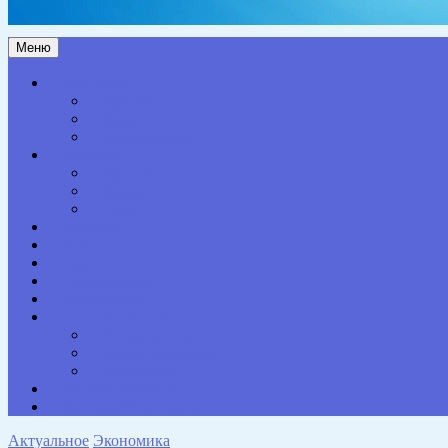
Меню
Актуальное
Здоровье
Право
Благоустройство
Общество
Образование
Культура
Спорт
Экономика
Власть
Персона
Сельская жизнь
Происшествия
Специальный проект
Конкурсы. Акции
Опросы. Викторины
Фотогалерея
НАШИ КОНТАКТЫ
Противодействие коррупции
Актуальное
Экономика