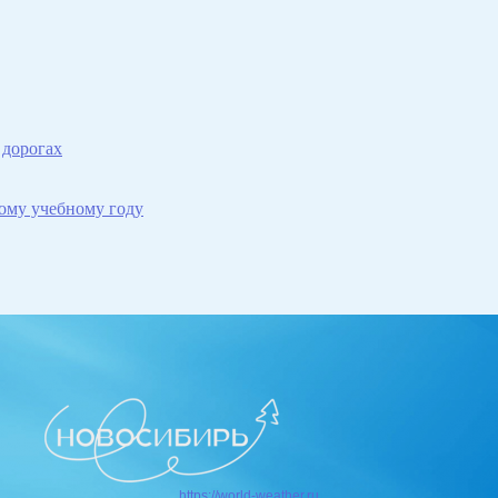
 дорогах
ому учебному году
https://world-weather.ru