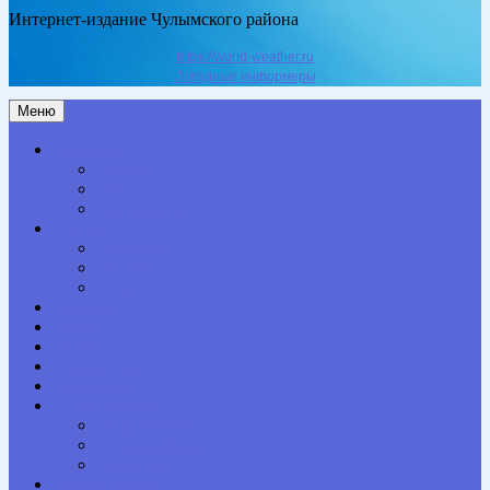
Интернет-издание Чулымского района
https://world-weather.ru
Погодные информеры
Меню
Актуальное
Здоровье
Право
Благоустройство
Общество
Образование
Культура
Спорт
Экономика
Власть
Персона
Сельская жизнь
Происшествия
Специальный проект
Конкурсы. Акции
Опросы. Викторины
Фотогалерея
НАШИ КОНТАКТЫ