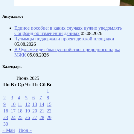
Актуальное
Единое пособие: в каких случаях нужно уведомлять
Соцфонд об изменении данных
05.08.2026
Чулымцы поддержали проект детской площадки
05.08.2026
В Чулыме идет благоустройство природного парка
МЖК
05.08.2026
Календарь
Июнь 2025
Пн
Вт
Ср
Чт
Пт
Сб
Вс
1
2
3
4
5
6
7
8
9
10
11
12
13
14
15
16
17
18
19
20
21
22
23
24
25
26
27
28
29
30
« Май
Июл »