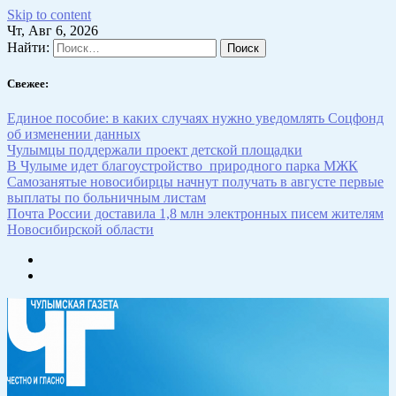
Skip to content
Чт, Авг 6, 2026
Найти:
Свежее:
Единое пособие: в каких случаях нужно уведомлять Соцфонд
об изменении данных
Чулымцы поддержали проект детской площадки
В Чулыме идет благоустройство природного парка МЖК
Самозанятые новосибирцы начнут получать в августе первые
выплаты по больничным листам
Почта России доставила 1,8 млн электронных писем жителям
Новосибирской области