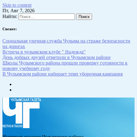
Skip to content
Пт, Авг 7, 2026
Найти:
Свежее:
Социальная уличная служба Чулыма на страже безопасности
на дорогах
Встреча в чулымском клубе " Надежда"
День добрых друзей отметили в Чулымском районе
Школы Чулымского района прошли проверку готовности к
новому учебному году
В Чулымском районе набирает темп уборочная кампания
Интернет-издание Чулымского района