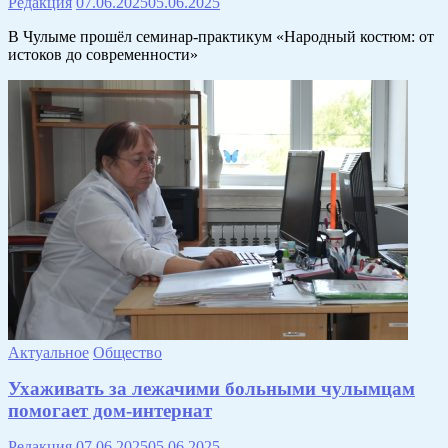
Редакция
07.06.2025
05.06.2025
В Чулыме прошёл семинар-практикум «Народный костюм: от
истоков до современности»
Актуальное
Общество
Ухаживать за лежачими больными чулымцам
помогает дом-интернат
Редакция
07.06.2025
05.06.2025