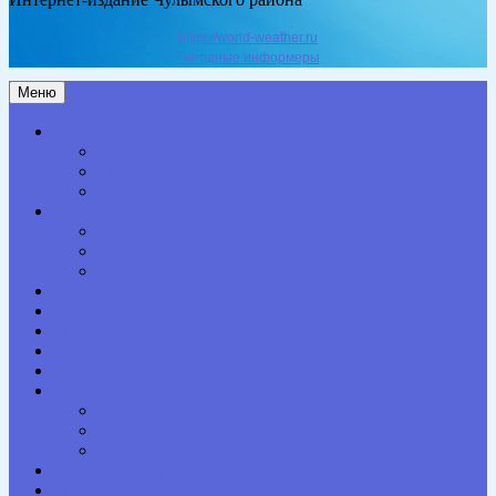
https://world-weather.ru
Погодные информеры
Меню
Актуальное
Здоровье
Право
Благоустройство
Общество
Образование
Культура
Спорт
Экономика
Власть
Персона
Сельская жизнь
Происшествия
Специальный проект
Конкурсы. Акции
Опросы. Викторины
Фотогалерея
НАШИ КОНТАКТЫ
Противодействие коррупции