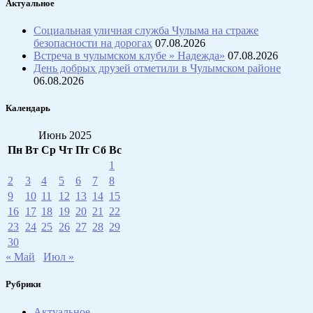
Актуальное
Социальная уличная служба Чулыма на страже
безопасности на дорогах
07.08.2026
Встреча в чулымском клубе » Надежда»
07.08.2026
День добрых друзей отметили в Чулымском районе
06.08.2026
Календарь
Июнь 2025
Пн
Вт
Ср
Чт
Пт
Сб
Вс
1
2
3
4
5
6
7
8
9
10
11
12
13
14
15
16
17
18
19
20
21
22
23
24
25
26
27
28
29
30
« Май
Июл »
Рубрики
Актуальное