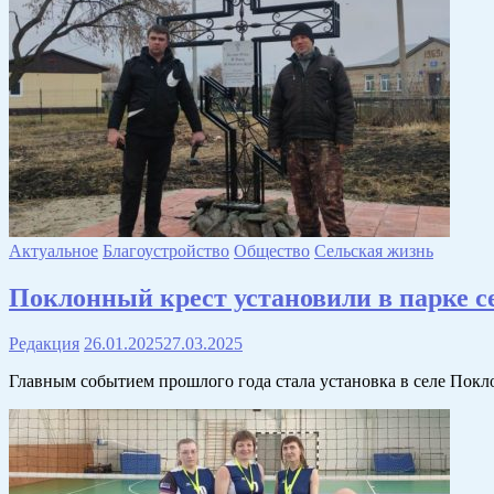
Актуальное
Благоустройство
Общество
Сельская жизнь
Поклонный крест установили в парке 
Редакция
26.01.2025
27.03.2025
Главным событием прошлого года стала установка в селе Покло