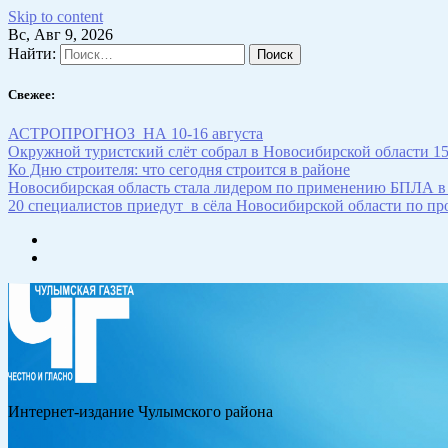
Skip to content
Вс, Авг 9, 2026
Найти:
Свежее:
АСТРОПРОГНОЗ НА 10-16 августа
Окружной туристский слёт собрал в Новосибирской области 
Ко Дню строителя: что сегодня строится в районе
Новосибирская область стала лидером по применению БПЛА в
20 специалистов приедут в сёла Новосибирской области по п
Интернет-издание Чулымского района