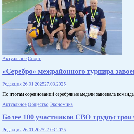
Актуальное
Спорт
«Серебро» межрайонного турнира заво
Редакция
26.01.2025
27.03.2025
По итогам соревнований серебряные медали завоевала команда
Актуальное
Общество
Экономика
Более 100 участников СВО трудоустрои
Редакция
26.01.2025
27.03.2025