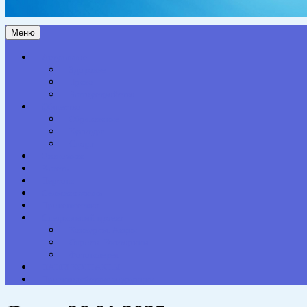
Меню
Актуальное
Здоровье
Право
Благоустройство
Общество
Образование
Культура
Спорт
Экономика
Власть
Персона
Сельская жизнь
Происшествия
Специальный проект
Конкурсы. Акции
Опросы. Викторины
Фотогалерея
НАШИ КОНТАКТЫ
Противодействие коррупции