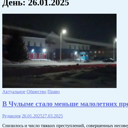
День:
26.01.2025
Актуальное
Общество
Право
В Чулыме стало меньше малолетних пр
Редакция
26.01.2025
27.03.2025
Снизилось и число тяжких преступлений, совершенных несовер