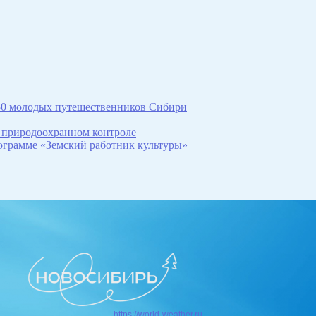
150 молодых путешественников Сибири
 природоохранном контроле
рограмме «Земский работник культуры»
https://world-weather.ru