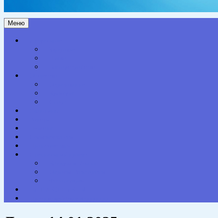
Меню
Актуальное
Здоровье
Право
Благоустройство
Общество
Образование
Культура
Спорт
Экономика
Власть
Персона
Сельская жизнь
Происшествия
Специальный проект
Конкурсы. Акции
Опросы. Викторины
Фотогалерея
НАШИ КОНТАКТЫ
Противодействие коррупции