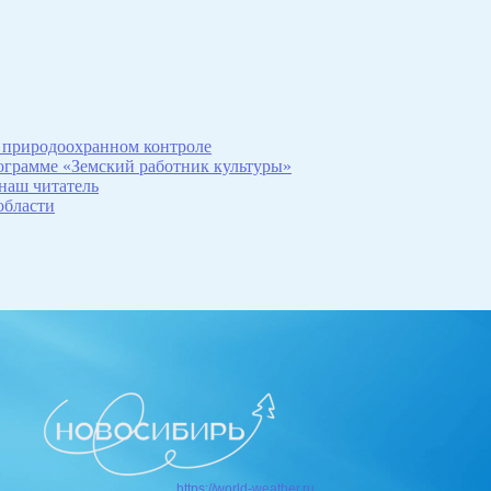
 природоохранном контроле
рограмме «Земский работник культуры»
 наш читатель
области
https://world-weather.ru