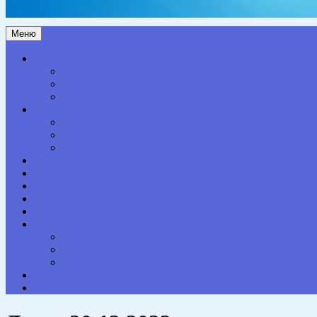
Меню
Актуальное
Здоровье
Право
Благоустройство
Общество
Образование
Культура
Спорт
Экономика
Власть
Персона
Сельская жизнь
Происшествия
Специальный проект
Конкурсы. Акции
Опросы. Викторины
Фотогалерея
НАШИ КОНТАКТЫ
Противодействие коррупции