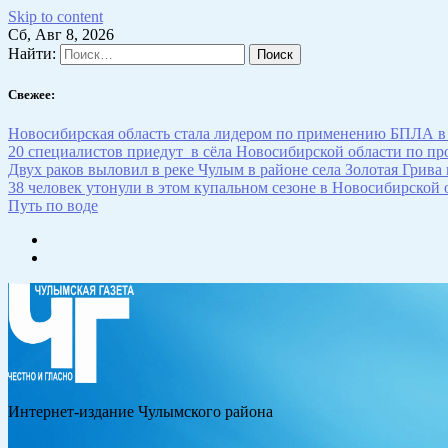
Skip to content
Сб, Авг 8, 2026
Найти:
Свежее:
Новосибирская область стала лидером по применению БПЛА в
20 специалистов приедут в сёла Новосибирской области по п
Двух раков выловил в реке Чулым в районе села Золотая Грива
38 человек утонули в этом купальном сезоне в Новосибирской 
Путь по воде
Интернет-издание Чулымского района