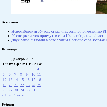
Актуальное
Новосибирская область стала лидером по применению Б
20 специалистов приедут в сёла Новосибирской области
Двух раков выловил в реке Чулым в районе села Золотая 
Календарь
Декабрь 2022
Пн
Вт
Ср
Чт
Пт
Сб
Вс
1
2
3
4
5
6
7
8
9
10
11
12
13
14
15
16
17
18
19
20
21
22
23
24
25
26
27
28
29
30
31
« Ноя
Янв »
Рубрики