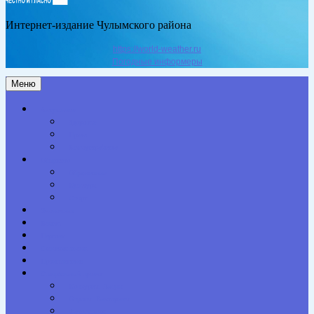
Интернет-издание Чулымского района
https://world-weather.ru
Погодные информеры
Меню
Актуальное
Здоровье
Право
Благоустройство
Общество
Образование
Культура
Спорт
Экономика
Власть
Персона
Сельская жизнь
Происшествия
Специальный проект
Конкурсы. Акции
Опросы. Викторины
Фотогалерея