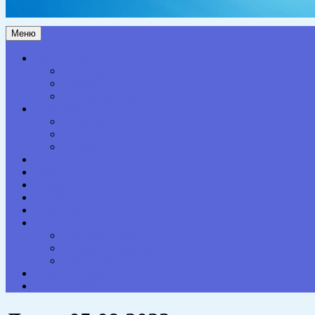
Меню
Актуальное
Здоровье
Право
Благоустройство
Общество
Образование
Культура
Спорт
Экономика
Власть
Персона
Сельская жизнь
Происшествия
Специальный проект
Конкурсы. Акции
Опросы. Викторины
Фотогалерея
НАШИ КОНТАКТЫ
Противодействие коррупции