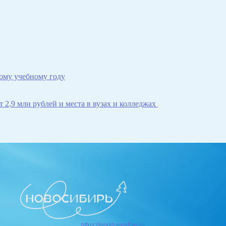
ому учебному году
 2,9 млн рублей и места в вузах и колледжах
https://world-weather.ru