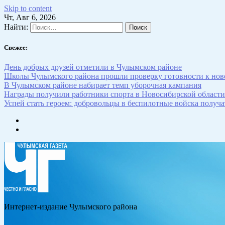
Skip to content
Чт, Авг 6, 2026
Найти:
Свежее:
День добрых друзей отметили в Чулымском районе
Школы Чулымского района прошли проверку готовности к нов
В Чулымском районе набирает темп уборочная кампания
Награды получили работники спорта в Новосибирской области
Успей стать героем: добровольцы в беспилотные войска получат
Интернет-издание Чулымского района