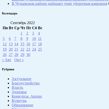
В Чулымском районе набирает темп уборочная кампания
Календарь
Сентябрь 2022
Пн
Вт
Ср
Чт
Пт
Сб
Вс
1
2
3
4
5
6
7
8
9
10
11
12
13
14
15
16
17
18
19
20
21
22
23
24
25
26
27
28
29
30
« Авг
Окт »
Рубрики
Актуальное
Благоустройство
Власть
Здоровье
Конкурсы. Акции
Культура
Образование