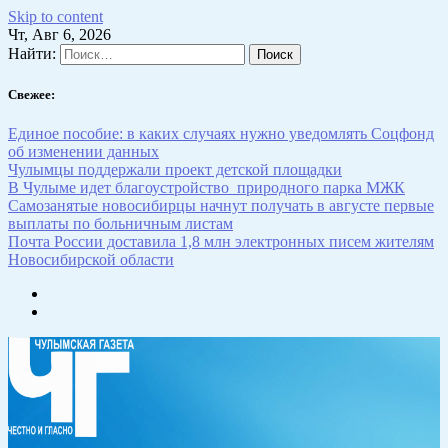
Skip to content
Чт, Авг 6, 2026
Найти:
Свежее:
Единое пособие: в каких случаях нужно уведомлять Соцфонд
об изменении данных
Чулымцы поддержали проект детской площадки
В Чулыме идет благоустройство природного парка МЖК
Самозанятые новосибирцы начнут получать в августе первые
выплаты по больничным листам
Почта России доставила 1,8 млн электронных писем жителям
Новосибирской области