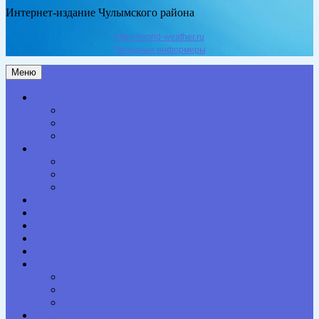
Интернет-издание Чулымского района
https://world-weather.ru
Погодные информеры
Меню
Актуальное
Здоровье
Право
Благоустройство
Общество
Образование
Культура
Спорт
Экономика
Власть
Персона
Сельская жизнь
Происшествия
Специальный проект
Конкурсы. Акции
Опросы. Викторины
Фотогалерея
НАШИ КОНТАКТЫ