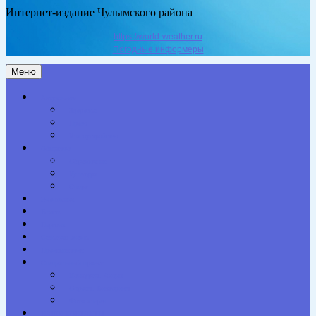
Интернет-издание Чулымского района
https://world-weather.ru
Погодные информеры
Меню
Актуальное
Здоровье
Право
Благоустройство
Общество
Образование
Культура
Спорт
Экономика
Власть
Персона
Сельская жизнь
Происшествия
Специальный проект
Конкурсы. Акции
Опросы. Викторины
Фотогалерея
НАШИ КОНТАКТЫ