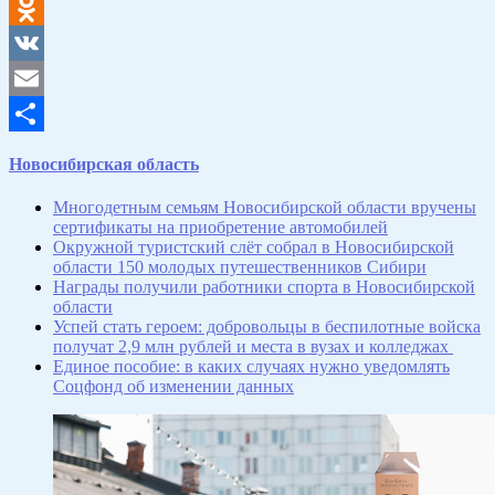
Telegram
Odnoklassniki
VK
Email
Отправить
Новосибирская область
Многодетным семьям Новосибирской области вручены
сертификаты на приобретение автомобилей
Окружной туристский слёт собрал в Новосибирской
области 150 молодых путешественников Сибири
Награды получили работники спорта в Новосибирской
области
Успей стать героем: добровольцы в беспилотные войска
получат 2,9 млн рублей и места в вузах и колледжах
Единое пособие: в каких случаях нужно уведомлять
Соцфонд об изменении данных